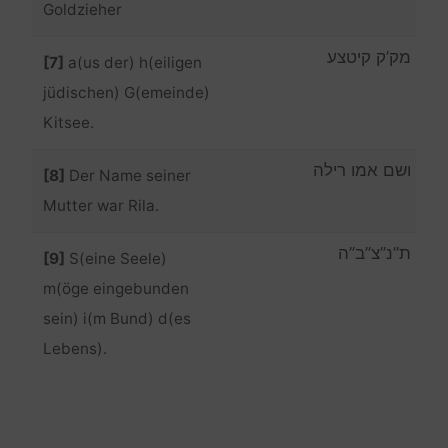
Goldzieher
מק’ק קיטצע
[7]
a(us der) h(eiligen
jüdischen) G(emeinde)
Kitsee.
ושם אמו רילה
[8]
Der Name seiner
Mutter war Rila.
ת”נ”צ”ב”ה
[9]
S(eine Seele)
m(öge eingebunden
sein) i(m Bund) d(es
Lebens).