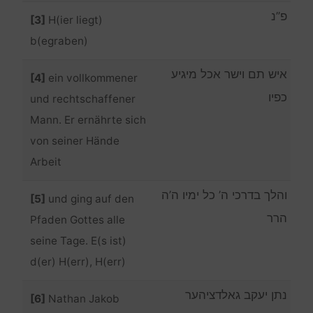
פ”נ
[3]
H(ier liegt)
b(egraben)
איש תם וישר אכל מיגיע
[4]
ein vollkommener
כפיו
und rechtschaffener
Mann. Er ernährte sich
von seiner Hände
Arbeit
והלך בדרכי ה’ כל ימיו ה’ה
[5]
und ging auf den
הרר
Pfaden Gottes alle
seine Tage. E(s ist)
d(er) H(err), H(err)
נתן יעקב גאלדציהער
[6]
Nathan Jakob