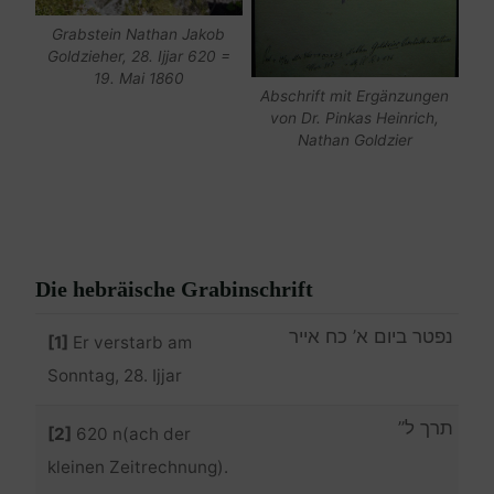
Grabstein Nathan Jakob
Goldzieher, 28. Ijjar 620 =
19. Mai 1860
Abschrift mit Ergänzungen
von Dr. Pinkas Heinrich,
Nathan Goldzier
Die hebräische Grabinschrift
נפטר ביום א’ כח אייר
[1]
Er verstarb am
Sonntag, 28. Ijjar
תרך ל”
[2]
620 n(ach der
kleinen Zeitrechnung).