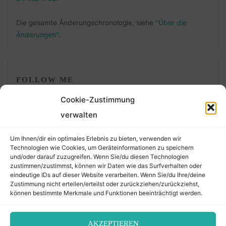
Die gesamte Änderungschronologie, siehe
"Über die
Änderungen"
.
FOLLOW ME
Cookie-Zustimmung
verwalten
Um Ihnen/dir ein optimales Erlebnis zu bieten, verwenden wir
Technologien wie Cookies, um Geräteinformationen zu speichern
und/oder darauf zuzugreifen. Wenn Sie/du diesen Technologien
zustimmen/zustimmst, können wir Daten wie das Surfverhalten oder
eindeutige IDs auf dieser Website verarbeiten. Wenn Sie/du Ihre/deine
©2026 Der Transkribierer
Zustimmung nicht erteilen/erteilst oder zurückziehen/zurückziehst,
können bestimmte Merkmale und Funktionen beeinträchtigt werden.
Back
AKZEPTIEREN