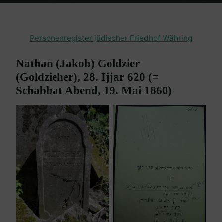
Home
Friedhof Währing
Goldzier (Goldzieher) Nathan – 19. Mai
1860
Personenregister jüdischer Friedhof Währing
Nathan (Jakob) Goldzier
(Goldzieher), 28. Ijjar 620 (=
Schabbat Abend, 19. Mai 1860)