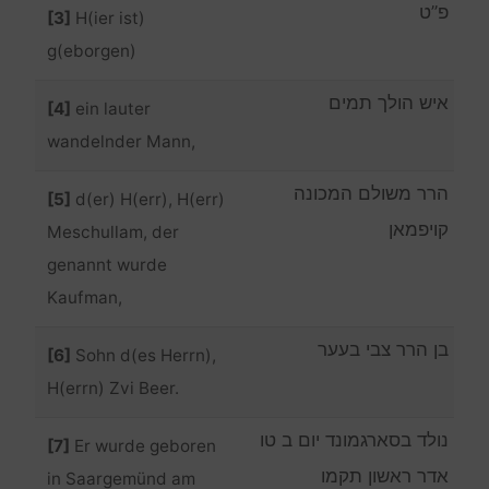
פ”ט
[3]
H(ier ist)
g(eborgen)
איש הולך תמים
[4]
ein lauter
wandelnder Mann,
הרר משולם המכונה
[5]
d(er) H(err), H(err)
קויפמאן
Meschullam, der
genannt wurde
Kaufman,
בן הרר צבי בעער
[6]
Sohn d(es Herrn),
H(errn) Zvi Beer.
נולד בסארגמונד יום ב טו
[7]
Er wurde geboren
אדר ראשון תקמו
in Saargemünd am