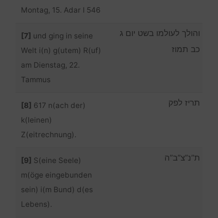
Montag, 15. Adar I 546
והולך לעולמו בשט יום ג
[7]
und ging in seine
כב תמוז
Welt i(n) g(utem) R(uf)
am Dienstag, 22.
Tammus
תריז לפק
[8]
617 n(ach der)
k(leinen)
Z(eitrechnung).
ת”נ”צ”ב”ה
[9]
S(eine Seele)
m(öge eingebunden
sein) i(m Bund) d(es
Lebens).