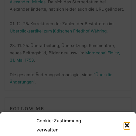
Alexander Jeiteles
. Da sich das Sterbedatum bei
Alexander änderte, hat sich leider auch die URL geändert.
01. 12. 25: Korrekturen der Zahlen der Bestatteten im
Überblicksartikel zum jüdischen Friedhof Währing
.
23. 11. 25: Überarbeitung, Übersetzung, Kommentare,
neues Beitragsbild, Bilder neu usw. in:
Mordechai Eidlitz,
31. Mai 1753
.
Die gesamte Änderungschronologie, siehe
"Über die
Änderungen"
.
FOLLOW ME
Cookie-Zustimmung
verwalten