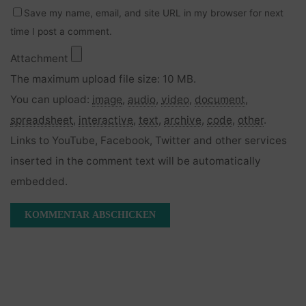
Save my name, email, and site URL in my browser for next
time I post a comment.
Attachment
The maximum upload file size: 10 MB.
You can upload:
image
,
audio
,
video
,
document
,
spreadsheet
,
interactive
,
text
,
archive
,
code
,
other
.
Links to YouTube, Facebook, Twitter and other services
inserted in the comment text will be automatically
embedded.