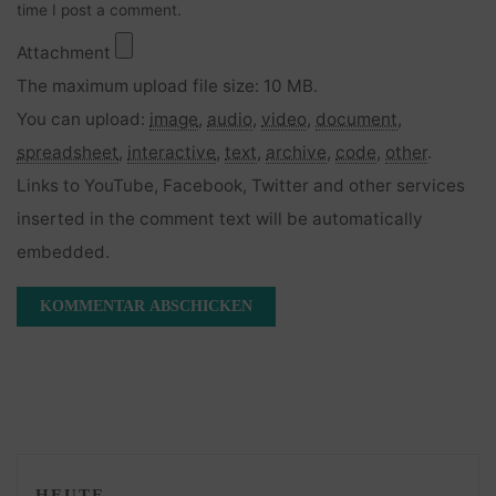
time I post a comment.
Attachment
The maximum upload file size: 10 MB.
You can upload:
image
,
audio
,
video
,
document
,
spreadsheet
,
interactive
,
text
,
archive
,
code
,
other
.
Links to YouTube, Facebook, Twitter and other services
inserted in the comment text will be automatically
embedded.
HEUTE