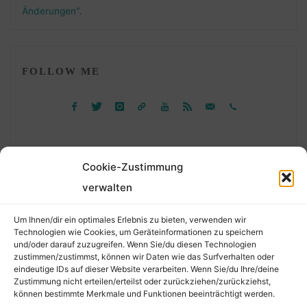
Änderungen"
.
FOLLOW ME
Cookie-Zustimmung
verwalten
Suchen
Um Ihnen/dir ein optimales Erlebnis zu bieten, verwenden wir
nach:
Technologien wie Cookies, um Geräteinformationen zu speichern
und/oder darauf zuzugreifen. Wenn Sie/du diesen Technologien
zustimmen/zustimmst, können wir Daten wie das Surfverhalten oder
eindeutige IDs auf dieser Website verarbeiten. Wenn Sie/du Ihre/deine
©2026 Der Transkribierer
Zustimmung nicht erteilen/erteilst oder zurückziehen/zurückziehst,
können bestimmte Merkmale und Funktionen beeinträchtigt werden.