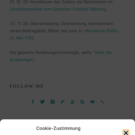
01. 12. 25: Korrekturen der Zahlen der Bestatteten im
Überblicksartikel zum jüdischen Friedhof Währing
.
23. 11. 25: Überarbeitung, Übersetzung, Kommentare,
neues Beitragsbild, Bilder neu usw. in:
Mordechai Eidlitz,
31. Mai 1753
.
Die gesamte Änderungschronologie, siehe
"Über die
Änderungen"
.
FOLLOW ME
Cookie-Zustimmung