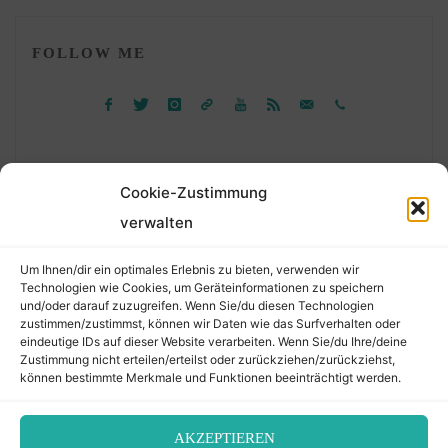
FOLLOW ME
Cookie-Zustimmung
verwalten
Suchen
Um Ihnen/dir ein optimales Erlebnis zu bieten, verwenden wir
nach:
Technologien wie Cookies, um Geräteinformationen zu speichern
und/oder darauf zuzugreifen. Wenn Sie/du diesen Technologien
zustimmen/zustimmst, können wir Daten wie das Surfverhalten oder
eindeutige IDs auf dieser Website verarbeiten. Wenn Sie/du Ihre/deine
©2026 Der Transkribierer
Zustimmung nicht erteilen/erteilst oder zurückziehen/zurückziehst,
können bestimmte Merkmale und Funktionen beeinträchtigt werden.
Back
AKZEPTIEREN