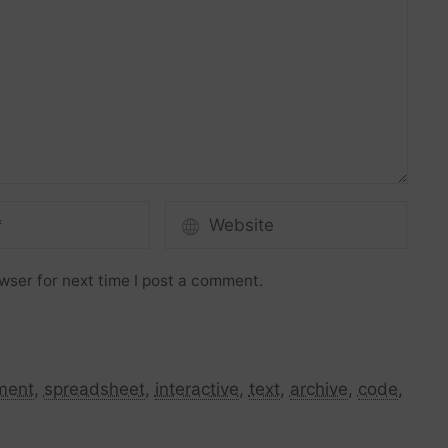
wser for next time I post a comment.
ment
,
spreadsheet
,
interactive
,
text
,
archive
,
code
,