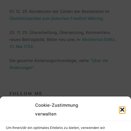
01. 12. 25: Korrekturen der Zahlen der Bestatteten im
Überblicksartikel zum jüdischen Friedhof Währing
.
23. 11. 25: Überarbeitung, Übersetzung, Kommentare,
neues Beitragsbild, Bilder neu usw. in:
Mordechai Eidlitz,
31. Mai 1753
.
Die gesamte Änderungschronologie, siehe
"Über die
Änderungen"
.
FOLLOW ME
Cookie-Zustimmung
verwalten
Um Ihnen/dir ein optimales Erlebnis zu bieten, verwenden wir