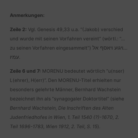
Anmerkungen:
Zeile 2:
Vgl. Genesis 49,33 u.a. “(Jakob) verschied
und wurde mit seinen Vorfahren vereint” (wörtl.: “…
…ויגוע ויאסף אל
zu seinen Vorfahren eingesammelt”)
עמיו
.
Zeile 6 und 7:
MORENU bedeutet wörtlich “u(nser)
L(ehrer), H(err)”. Den MORENU-Titel erhielten nur
besonders gelehrte Männer, Bernhard Wachstein
bezeichnet ihn als “synagogaler Doktortitel” (siehe
Bernhard Wachstein, Die Inschriften des Alten
Judenfriedhofes in Wien, 1. Teil 1540 (?)-1670, 2.
Teil 1696-1783, Wien 1912, 2. Teil, S. 15
).