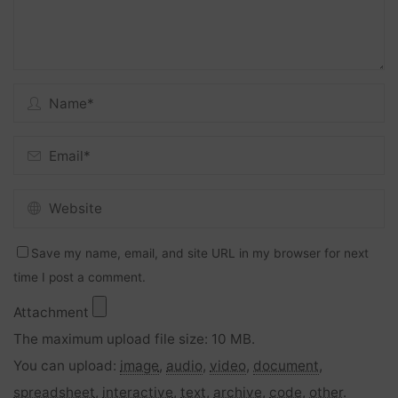
Save my name, email, and site URL in my browser for next
time I post a comment.
Attachment
The maximum upload file size: 10 MB.
You can upload:
image
,
audio
,
video
,
document
,
spreadsheet
,
interactive
,
text
,
archive
,
code
,
other
.