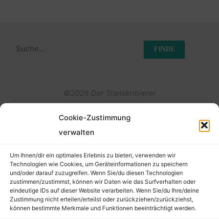
Suchen
nach:
©2026 Der Transkribierer
Cookie-Zustimmung
Back
verwalten
Kontakt / Impressum
to
Um Ihnen/dir ein optimales Erlebnis zu bieten, verwenden wir
Datenschutz
Technologien wie Cookies, um Geräteinformationen zu speichern
und/oder darauf zuzugreifen. Wenn Sie/du diesen Technologien
Cookie-Richtlinie (EU)
Top
zustimmen/zustimmst, können wir Daten wie das Surfverhalten oder
eindeutige IDs auf dieser Website verarbeiten. Wenn Sie/du Ihre/deine
Zustimmung nicht erteilen/erteilst oder zurückziehen/zurückziehst,
können bestimmte Merkmale und Funktionen beeinträchtigt werden.