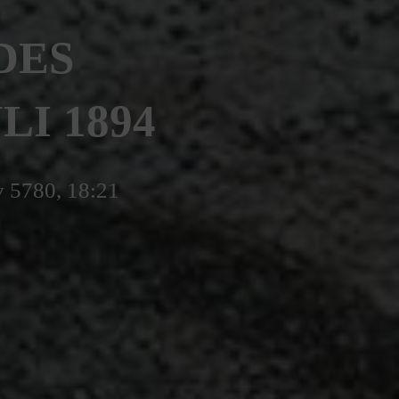
DES
LI 1894
v 5780, 18:21