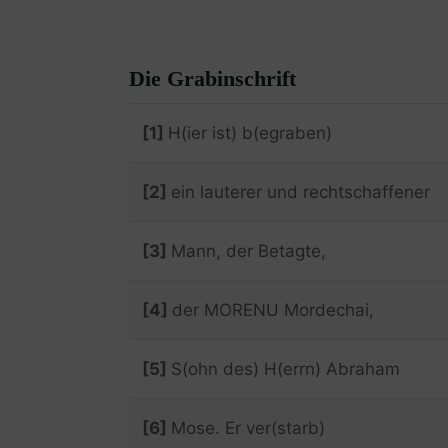
Die Grabinschrift
[1]
H(ier ist) b(egraben)
[2]
ein lauterer und rechtschaffener
[3]
Mann, der Betagte,
[4]
der MORENU Mordechai,
[5]
S(ohn des) H(errn) Abraham
[6]
Mose. Er ver(starb)