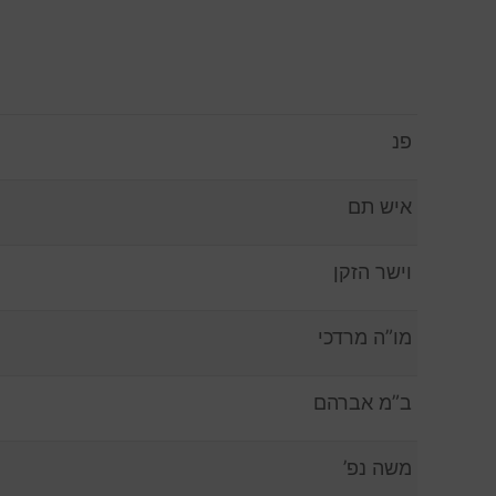
פנ
איש תם
וישר הזקן
מו”ה מרדכי
ב”מ אברהם
משה נפ’