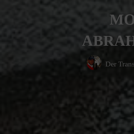
MO
ABRAHA
Der Trans