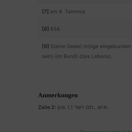
[7]
am 8. Tammus
[8]
654.
[9]
S(eine Seele) m(öge eingebunden
sein) i(m Bund) d(es Lebens).
Anmerkungen
איש…תם וישר
Zeile 2:
Ijob 1,1
.