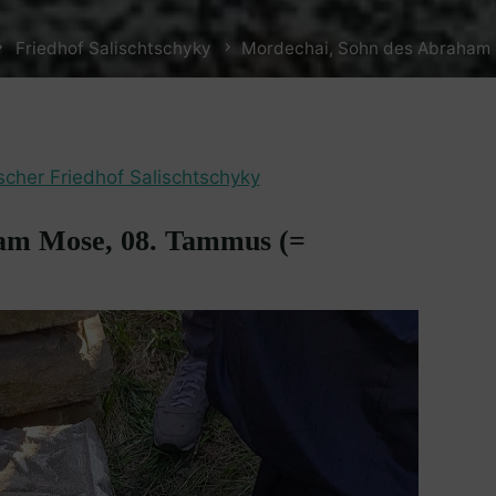
Friedhof Salischtschyky
Mordechai, Sohn des Abraham M
scher Friedhof Salischtschyky
am Mose, 08. Tammus (=