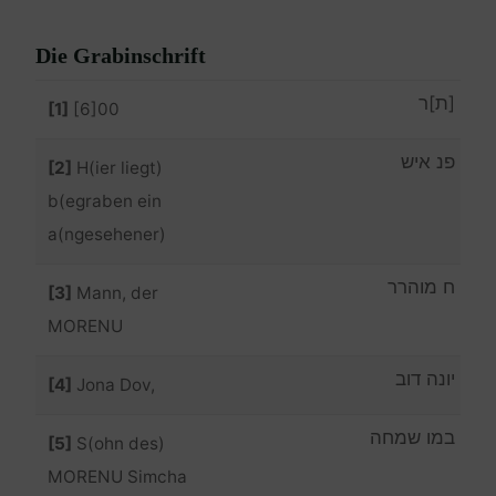
Die Grabinschrift
[ת]ר
[1]
[6]00
פנ איש
[2]
H(ier liegt)
b(egraben ein
a(ngesehener)
ח מוהרר
[3]
Mann, der
MORENU
יונה דוב
[4]
Jona Dov,
במו שמחה
[5]
S(ohn des)
MORENU Simcha