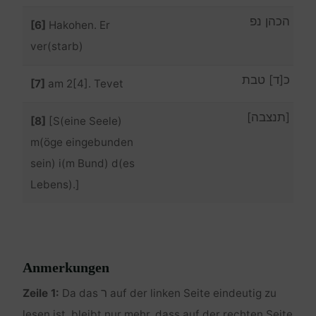
הכהן נפ
[6]
Hakohen. Er
ver(starb)
כ[ד] טבת
[7]
am 2[4]. Tevet
[תנצבה]
[8]
[S(eine Seele)
m(öge eingebunden
sein) i(m Bund) d(es
Lebens).]
Anmerkungen
ר
Zeile 1:
Da das
auf der linken Seite eindeutig zu
lesen ist, bleibt nur mehr, dass auf der rechten Seite