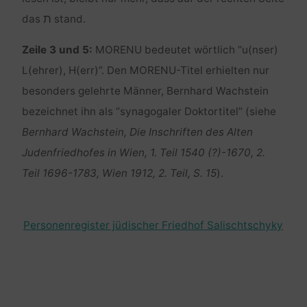
ת
das
stand.
Zeile 3 und 5:
MORENU bedeutet wörtlich “u(nser)
L(ehrer), H(err)”. Den MORENU-Titel erhielten nur
besonders gelehrte Männer, Bernhard Wachstein
bezeichnet ihn als “synagogaler Doktortitel” (siehe
Bernhard Wachstein, Die Inschriften des Alten
Judenfriedhofes in Wien, 1. Teil 1540 (?)-1670, 2.
Teil 1696-1783, Wien 1912, 2. Teil, S. 15
).
Personenregister jüdischer Friedhof Salischtschyky