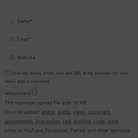
Save my name, email, and site URL in my browser for next
time I post a comment.
Attachment
The maximum upload file size: 10 MB.
You can upload:
image
,
audio
,
video
,
document
,
spreadsheet
,
interactive
,
text
,
archive
,
code
,
other
.
Links to YouTube, Facebook, Twitter and other services