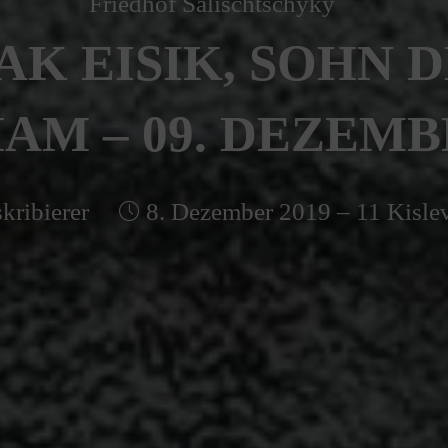
Friedhof Salischtschyky
AK EISIK, SOHN 
M – 09. DEZEMB
kribierer
8. Dezember 2019 – 11 Kisle