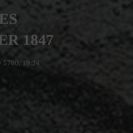
DES
ER 1847
v 5780, 19:24