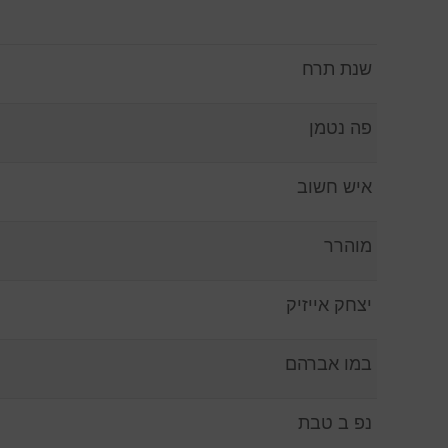
שנת תרח
פה נטמן
איש חשוב
מוהרר
יצחק אייזיק
במו אברהם
נפ ב טבת