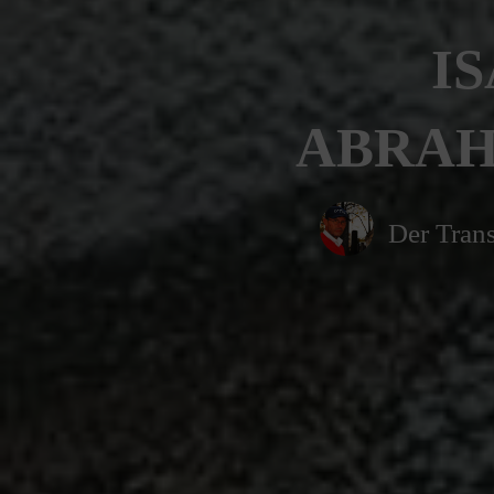
IS
ABRAHA
Der Trans