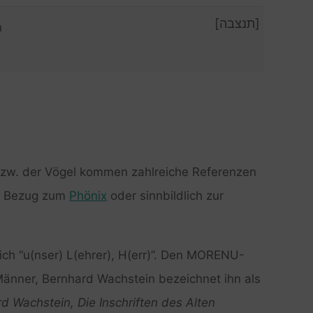
[תנצבה]
n
bzw. der Vögel kommen zahlreiche Referenzen
in Bezug zum
Phönix
oder sinnbildlich zur
h “u(nser) L(ehrer), H(err)”. Den MORENU-
 Männer, Bernhard Wachstein bezeichnet ihn als
d Wachstein, Die Inschriften des Alten