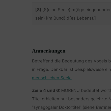
[8]
[S(eine Seele) m(öge eingebunde
sein) i(m Bund) d(es Lebens).]
Anmerkungen
Betreffend die Bedeutung des Vogels 
in Frage: Denkbar ist beispielsweise e
menschlichen Seele
.
Zeile 4 und 6:
MORENU bedeutet wörtlic
Titel erhielten nur besonders gelehrte
“synagogaler Doktortitel” (siehe
Bernhar