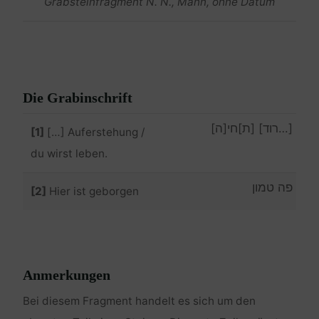
Grabsteinfragment N. N., Mann, ohne Datum
Die Grabinschrift
[…רוד] [ת]חי[ה]
[1]
[…] Auferstehung /
du wirst leben.
פה טמון
[2]
Hier ist geborgen
Anmerkungen
Bei diesem Fragment handelt es sich um den