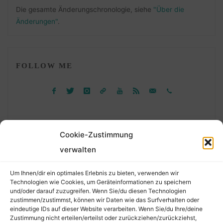
Die gesamte Änderungschronologie, siehe
"Über die
Änderungen"
.
FOLLOW ME
Cookie-Zustimmung
verwalten
Suchen
Um Ihnen/dir ein optimales Erlebnis zu bieten, verwenden wir
nach:
Technologien wie Cookies, um Geräteinformationen zu speichern
und/oder darauf zuzugreifen. Wenn Sie/du diesen Technologien
zustimmen/zustimmst, können wir Daten wie das Surfverhalten oder
eindeutige IDs auf dieser Website verarbeiten. Wenn Sie/du Ihre/deine
©2026 Der Transkribierer
Zustimmung nicht erteilen/erteilst oder zurückziehen/zurückziehst,