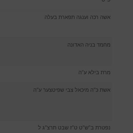
אשה רכה וענגה תפארת בעלה
מחמד בניה האדונה
מרת בילא ע”ה
אשת כ”ה מיכאל צבי שפיטצער ע”ה
נפטרת ב”ש”ט ט”ז שבט תרצ”ג ל