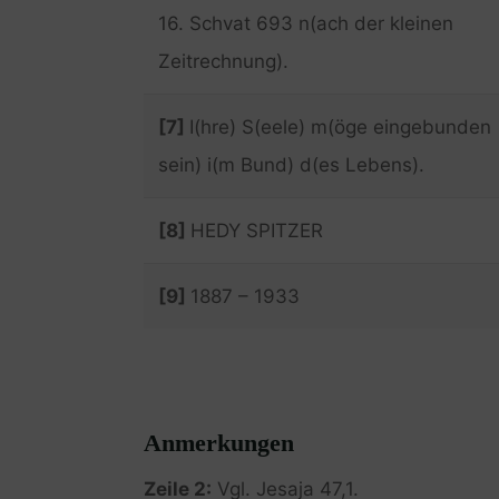
16. Schvat 693 n(ach der kleinen
Zeitrechnung).
[7]
I(hre) S(eele) m(öge eingebunden
sein) i(m Bund) d(es Lebens).
[8]
HEDY SPITZER
[9]
1887 – 1933
Anmerkungen
Zeile 2:
Vgl. Jesaja 47,1.