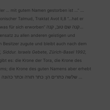
‎…
der … mit gutem Namen gestorben ist …”
lonischer Talmud, Traktat Avot II,8 “…hat er
…קנה שם טוב, קנה
was für sich erworben”
nsatz zu allen anderen geistigen und
dem Besitzer zugute und bleibt auch nach dem
 Siddur. Israels Gebete, Zürich-Basel 1992,
 gibt es: die Krone der Tora, die Krone des
ums; die Krone des guten Namens aber erhebt
‏‏ … שלשה כתרים הן: כתר תורה וכתר כהונה 