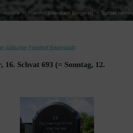
Friedhöfe
Friedhof Eisenstadt (jüngerer)
Spitzer Hedwig
er jüdischer Friedhof Eisenstadt
, 16. Schvat 693 (= Sonntag, 12.