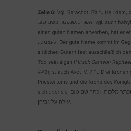
Zeile 6:
Vgl. Berachot 17a “…Heil dem, 
אשרי…שנפטר בשם טוב
; vgl. auch baby
einen guten Namen erworben, hat er et
לעצמו…
. Der gute Name kommt im Gege
sittlichen Gütern fast ausschließlich 
Tod sein eigen (
Hirsch Samson Raphael,
443
); s. auch Avot IV, 7 “… Drei Kronen
Priestertums und die Krone des Königt
‎וכתר מלכות: וכתר שם טוב
sich über sie”
עולה על גביהן
.