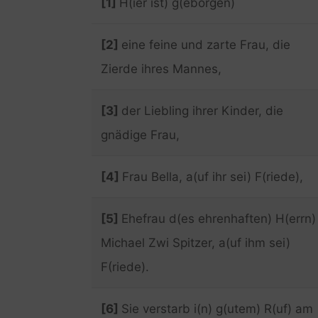
[1]
H(ier ist) g(eborgen)
[2]
eine feine und zarte Frau, die
Zierde ihres Mannes,
[3]
der Liebling ihrer Kinder, die
gnädige Frau,
[4]
Frau Bella, a(uf ihr sei) F(riede),
[5]
Ehefrau d(es ehrenhaften) H(errn)
Michael Zwi Spitzer, a(uf ihm sei)
F(riede).
[6]
Sie verstarb i(n) g(utem) R(uf) am