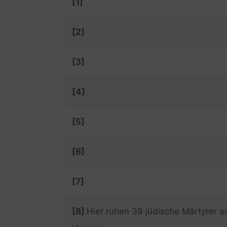
[1]
[2]
[3]
[4]
[5]
[6]
[7]
[8]
Hier ruhen 39 jüdische Märtyrer a