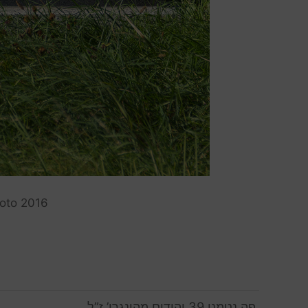
oto 2016
פה נטמנו 39 יהודים מהונגרי’ ז”ל,