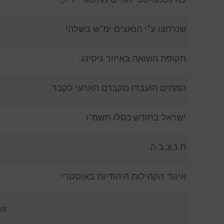
שנרחצו ע”י הנאצים ימ”ש בשלהי
תקופת השואה באיזור גיסינג.
המתים הועבדו מקברם הארעי לקבר
ישראל בחודש כסלו תשמ”ו
ת.נ.צ.ב.ה.
איגוד הקהילות היהודיות באוסטרי’
us