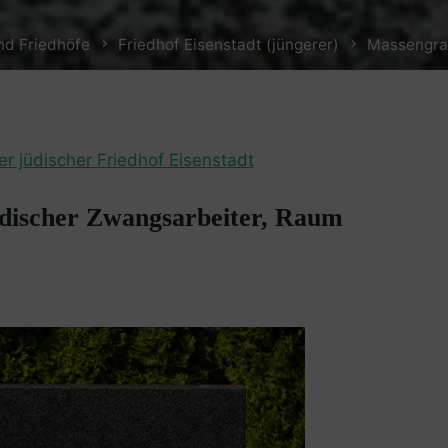
nd Friedhöfe
Friedhof Eisenstadt (jüngerer)
Massengra
er jüdischer Friedhof Eisenstadt
discher Zwangsarbeiter, Raum