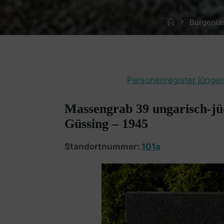
Home
Burgenla
Personenregister jünger
Massengrab 39 ungarisch-jü
Güssing – 1945
Standortnummer:
101a