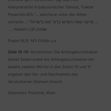
Interpretation in babylonischer Talmud, Traktat
Pesachim 87b “… welche er unter die Völker
… צדקה עשה הקדוש ברוך הוא בישראל
verteilte …”
שפזרן לבין האומות …
.
עומדת לעד
Psalm 19,10
u.a.
Zeile 10-15:
Akrostichon: Die Anfangsbuchstaben
dieser Zeilen sowie die Anfangsbuchstaben der
jeweils zweiten Wörter in den Zeilen 10 und 11
ergeben den Vor- und Nachnamen des
Verstorbenen (Kalman Hirsch).
Steinmetz: Prachnik, Wien.