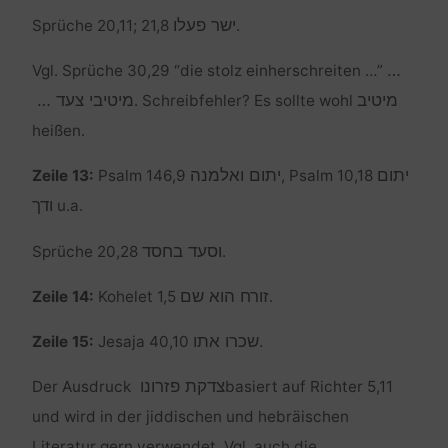
ישר פעלו
Sprüche 20,11; 21,8
.
…
Vgl. Sprüche 30,29 “die stolz einherschreiten …”
מיטיב
מיטיבי צעד …
. Schreibfehler? Es sollte wohl
heißen.
יתום
יתום ואלמנה
Zeile 13:
Psalm 146,9
, Psalm 10,18
ודך
u.a.
וסעד בחסד
Sprüche 20,28
.
זורח הוא שם
Zeile 14:
Kohelet 1,5
.
שכרו אתו
Zeile 15:
Jesaja 40,10
.
צדקת פזרונו
Der Ausdruck
basiert auf Richter 5,11
und wird in der jiddischen und hebräischen
Literatur gern verwendet. Vgl. auch die