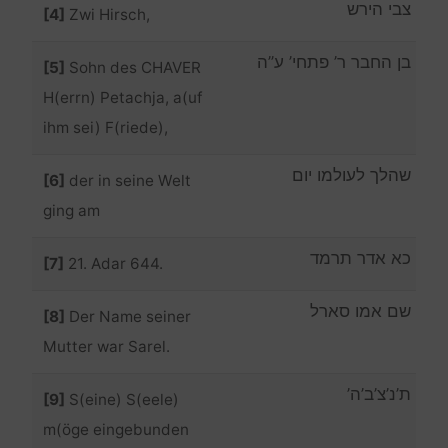
צבי הירש
[4]
Zwi Hirsch,
בן החבר ר’ פתחי’ ע”ה ‎‏‏
[5]
Sohn des CHAVER
H(errn) Petachja, a(uf
ihm sei) F(riede),
שהלך לעולמו יום ‎‏‏
[6]
der in seine Welt
ging am
כא אדר תרמד ‎‏‏
[7]
21. Adar 644.
שם אמו סארל ‎‏‏
[8]
Der Name seiner
Mutter war Sarel.
ת’נ’צ’ב’ה’ ‎‏‏
[9]
S(eine) S(eele)
m(öge eingebunden