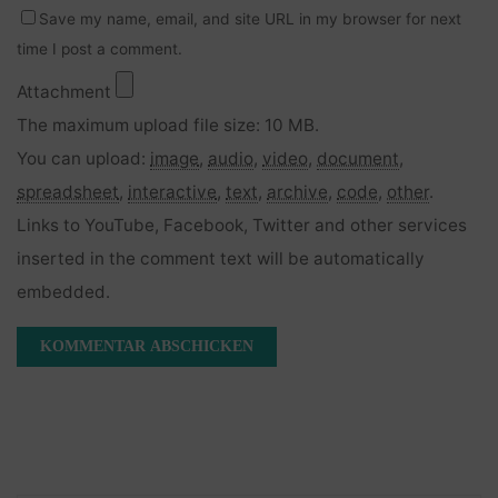
Save my name, email, and site URL in my browser for next
time I post a comment.
Attachment
The maximum upload file size: 10 MB.
You can upload:
image
,
audio
,
video
,
document
,
spreadsheet
,
interactive
,
text
,
archive
,
code
,
other
.
Links to YouTube, Facebook, Twitter and other services
inserted in the comment text will be automatically
embedded.