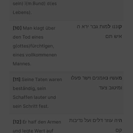
sein) i(m Bund) d(es
Lebens).
ק
וננו
ל
מות גבר ירא ה
[10]
Man klagt über
איש תם
den Tod eines
g(ottes)fürchtigen,
eines vollkommenen
Mannes.
מ
עשיו
נ
אמנים וישר פעלו
[11]
Seine Taten waren
ומיטוב צעד
beständig, sein
Schaffen lauter und
sein Schritt fest.
ה
יה עוזר דלים ועל נדיבות
[12]
Er half den Armen
קם
und legte Wert auf