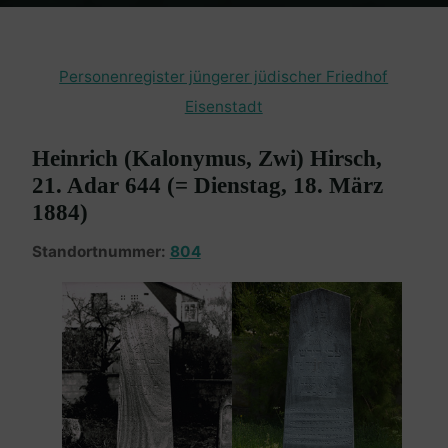
Home
Burgenland Friedhöfe
Friedhof Eisenstadt (jüngerer)
Hirsch Heinrich – 18. März 1884
Personenregister jüngerer jüdischer Friedhof
Eisenstadt
Heinrich (Kalonymus, Zwi) Hirsch,
21. Adar 644 (= Dienstag, 18. März
1884)
Standortnummer:
804