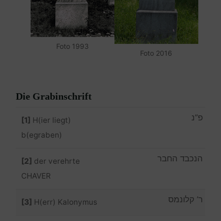
Foto 1993
Foto 2016
Die Grabinschrift
פ”נ
[1]
H(ier liegt)
b(egraben)
הנכבד החבר ‎‏‏
[2]
der verehrte
CHAVER
ר’ קלונמס ‎
[3]
H(err) Kalonymus