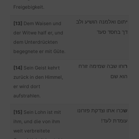
Freigebigkeit.
י
תום ואלמנה הושיע ולב
[13]
Dem Waisen und
דך בחסד סעד
der Witwe half er, und
dem Unterdrückten
begegnete er mit Güte.
ר
וחו שבה שמימה זורח
[14]
Sein Geist kehrt
הוא שם
zurück in den Himmel,
er wird dort
aufstrahlen.
ש
כרו אתו וצדקת פזרונו
[15]
Sein Lohn ist mit
עומדת לעד!
ihm, und die von ihm
weit verbreitete