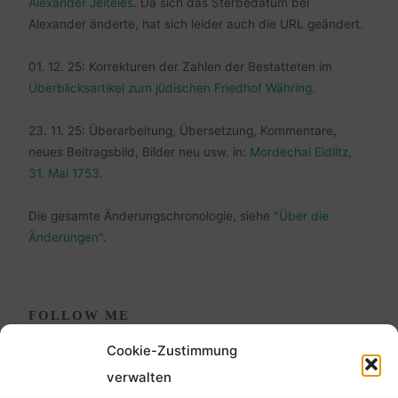
Alexander Jeiteles
. Da sich das Sterbedatum bei
Alexander änderte, hat sich leider auch die URL geändert.
01. 12. 25: Korrekturen der Zahlen der Bestatteten im
Überblicksartikel zum jüdischen Friedhof Währing
.
23. 11. 25: Überarbeitung, Übersetzung, Kommentare,
neues Beitragsbild, Bilder neu usw. in:
Mordechai Eidlitz,
31. Mai 1753
.
Die gesamte Änderungschronologie, siehe
"Über die
Änderungen"
.
FOLLOW ME
Cookie-Zustimmung
verwalten