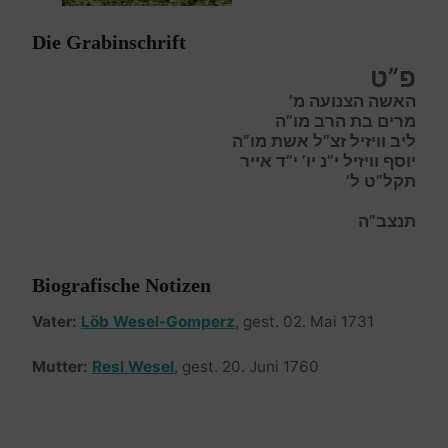
Die Grabinschrift
פ”ט
האשה הצנועה מ’
מרים בת הרב מו”ה
ליב וויזיל זצ”ל אשת מו”ה
יוסף וויזיל י”נ יו’ י”ד אייר
תקל”ט ל’
תנצב”ה
Biografische Notizen
Vater:
Löb Wesel-Gomperz
, gest. 02. Mai 1731
Mutter:
Resl Wesel
, gest. 20. Juni 1760