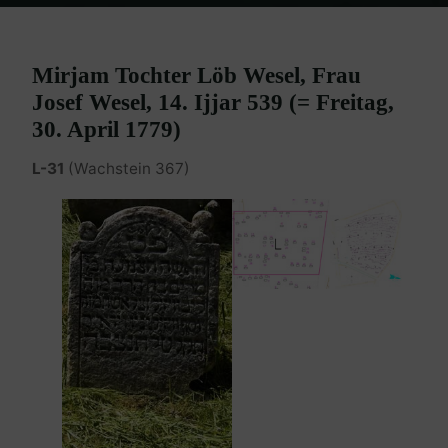
Home
Burgenland Friedhöfe
Friedhof Eisenstadt (älterer)
Wesel
Mirjam – 30. April 1779
Mirjam Tochter Löb Wesel, Frau
Josef Wesel, 14. Ijjar 539 (= Freitag,
30. April 1779)
L-31
(Wachstein 367)