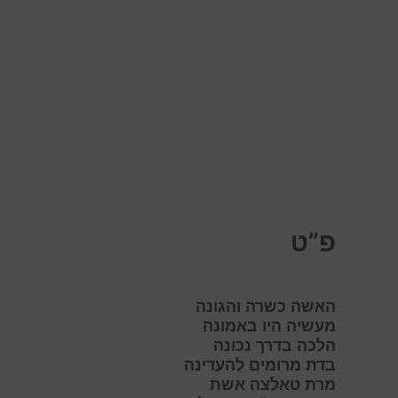
פ”ט
האשה כשרה והגונה
מעשיה היו באמונה
הלכה בדרך נכונה
בדת מרומים להעדינה
מרת טאלצה אשת