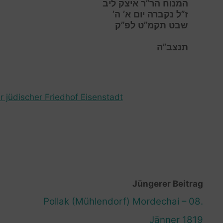
המנוח הר”ר איצק ליב
ז”ל נקברה יום א’ ה’
שבט תקמ”ט לפ”ק
תנצב”ה
r jüdischer Friedhof Eisenstadt
Jüngerer Beitrag
Pollak (Mühlendorf) Mordechai – 08.
Jänner 1819