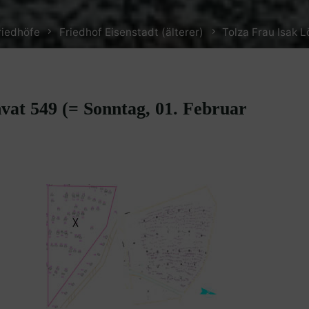
riedhöfe
Friedhof Eisenstadt (älterer)
Tolza Frau Isak L
hvat 549 (= Sonntag, 01. Februar