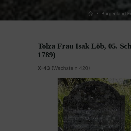
Home
Burgenland F
Tolza Frau Isak Löb, 05. Sc
1789)
X-43
(Wachstein 420)