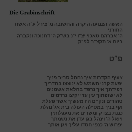
Die Grabinschrift
האשה הצנועה היקרה והחשובה מ’ צירל ע”ה אשת
התורני
ה’ אברהם טאכוי יצ”ו י”נ בש”ק ה’ דחנוכה ונקברה
ביום א’ תקצ”ב לפ”ק
פ”ט
צ
עיף הקדרות איך נחתל סביב פניך
י
פעת קרני השמש לא ינוצצו בחדריך
ר
פידתך איך נרפד בחלאת אשמנים
ל
א ישזפתוך עין עדי יקיצו נרדמים
ט
הורים ונקיים היו מעשיך אשר פעלת
א
ף בניך במסילה העולה בית אל נהלת
כ
ננת בצדק ומשרים את מעגלותיך
ו
יואל ה’ וינהל בגן עדן את נשמתך
י
פרוש ה’ כנפי חסדו עליך ויגן אותך