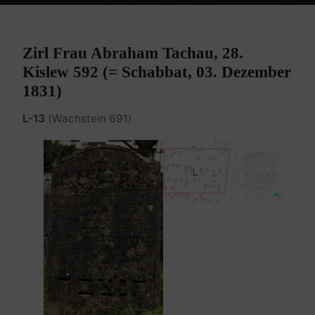
Home
Burgenland Friedhöfe
Friedhof Eisenstadt (älterer)
Tachau Zirl – 03. Dezember 1831
Zirl Frau Abraham Tachau, 28.
Kislew 592 (= Schabbat, 03. Dezember
1831)
L-13
(Wachstein 691)