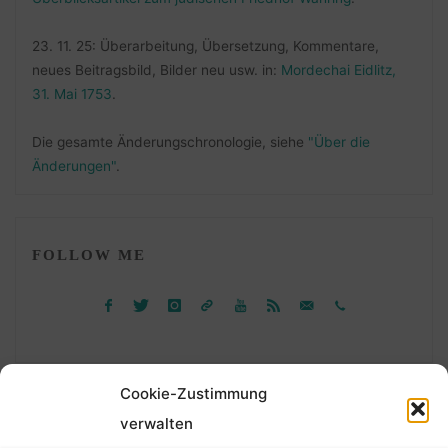
23. 11. 25: Überarbeitung, Übersetzung, Kommentare,
neues Beitragsbild, Bilder neu usw. in:
Mordechai Eidlitz,
31. Mai 1753
.
Die gesamte Änderungschronologie, siehe
"Über die
Änderungen"
.
FOLLOW ME
Cookie-Zustimmung
verwalten