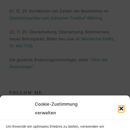
01. 12. 25: Korrekturen der Zahlen der Bestatteten im
Überblicksartikel zum jüdischen Friedhof Währing
.
23. 11. 25: Überarbeitung, Übersetzung, Kommentare,
neues Beitragsbild, Bilder neu usw. in:
Mordechai Eidlitz,
31. Mai 1753
.
Die gesamte Änderungschronologie, siehe
"Über die
Änderungen"
.
FOLLOW ME
Cookie-Zustimmung
verwalten
Um Ihnen/dir ein optimales Erlebnis zu bieten, verwenden wir