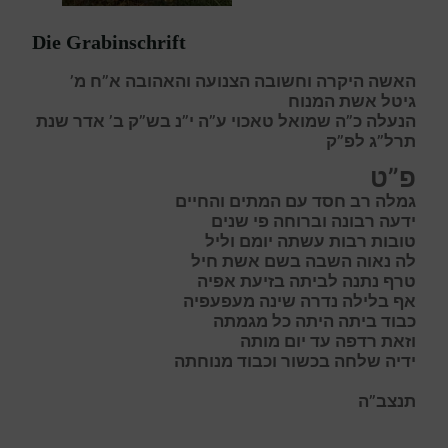
Die Grabinschrift
האשה היקרה וחשובה הצנועה והאהובה א”ח מ’
גיטל אשת המנוח
הנעלה כ”ה שמואל טאכוי ע”ה י”נ בש”ק ב’ אדר שנת
תרל”ג לפ”ק
פ”ט
ג
מלה רב חסד עם המתים והחיים
י
דעה רבונה וברוחה פי שנים
ט
ובות רבות עשתה יומם וליל
ל
ה נאוה השבה בשם אשת חיל
ט
רף נתנה לביתה בזיעת אפיה
א
ף בלילה נדרה שינה מעפעפיה
כ
בוד ביתה היתה כל מגמתה
ו
זאת רדפה עד יום מותה
י
דיה שלחה בכשור וכבוד מנוחתה
תנצב”ה