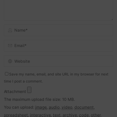
Save my name, email, and site URL in my browser for next
time I post a comment.
Attachment
The maximum upload file size: 10 MB.
You can upload:
image
,
audio
,
video
,
document
,
spreadsheet
,
interactive
,
text
,
archive
,
code
,
other
.