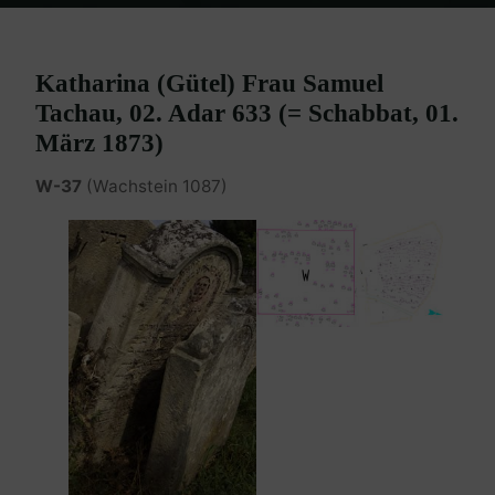
Home
Burgenland Friedhöfe
Friedhof Eisenstadt (älterer)
Tachau Gütel – 01. März 1873
Katharina (Gütel) Frau Samuel
Tachau, 02. Adar 633 (= Schabbat, 01.
März 1873)
W-37
(Wachstein 1087)