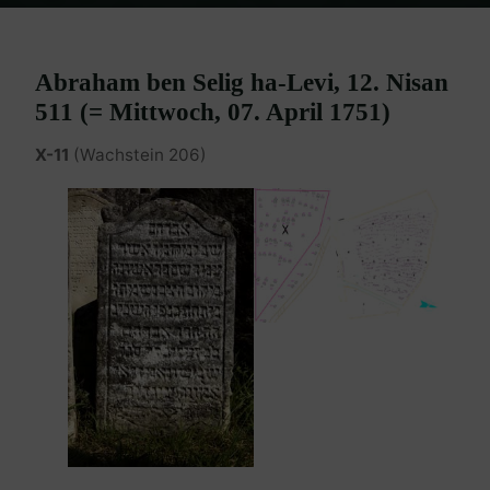
Home
Burgenland Friedhöfe
Friedhof Eisenstadt (älterer)
Sellegh (Selig) Abraham – 07. April 1751
Abraham ben Selig ha-Levi, 12. Nisan
511 (= Mittwoch, 07. April 1751)
X-11
(Wachstein 206)