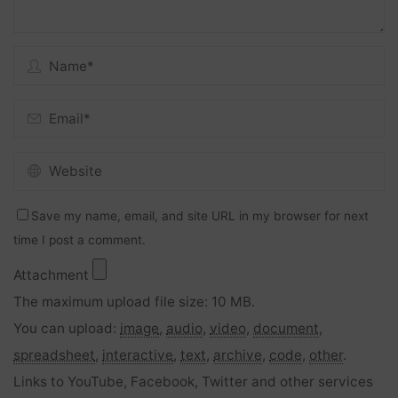
Save my name, email, and site URL in my browser for next
time I post a comment.
Attachment
The maximum upload file size: 10 MB.
You can upload:
image
,
audio
,
video
,
document
,
spreadsheet
,
interactive
,
text
,
archive
,
code
,
other
.
Links to YouTube, Facebook, Twitter and other services