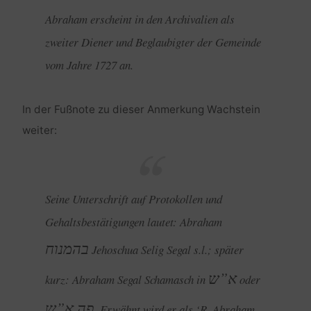
Abraham erscheint in den Archivalien als
zweiter Diener und Beglaubigter der Gemeinde
vom Jahre 1727 an.
In der Fußnote zu dieser Anmerkung Wachstein
weiter:
Seine Unterschrift auf Protokollen und
Gehaltsbestätigungen lautet: Abraham
בהמנוח
Jehoschua Selig Segal s.l.; später
א”ש
kurz: Abraham Segal Schamasch in
oder
פה א”ש
. Erwähnt wird er als ‘R. Abraham