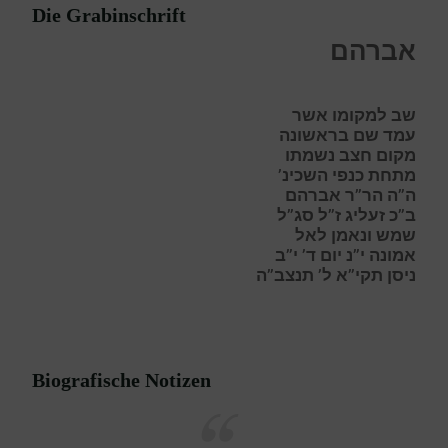
Die Grabinschrift
אברהם
שב למקומו אשר
עמד שם בראשונה
מקום חצב נשמתו
מתחת כנפי השכינ’
ה”ה הר”ר אברהם
ב”כ זעליג ז”ל סג”ל
שמש ונאמן לאל
אמונה י”נ יום ד’ י”ב
ניסן תקי”א ל’ תנצב”ה
Biografische Notizen