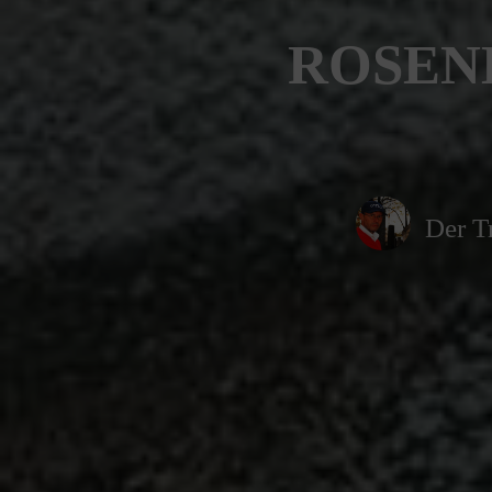
ROSENB
Der T