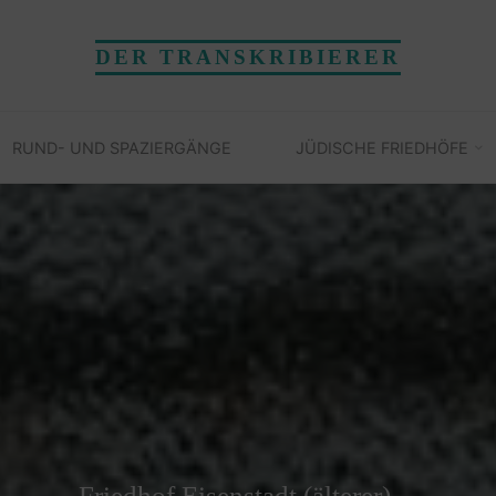
DER TRANSKRIBIERER
RUND- UND SPAZIERGÄNGE
JÜDISCHE FRIEDHÖFE
Friedhof Eisenstadt (älterer)