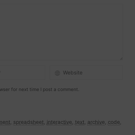
wser for next time I post a comment.
ment
,
spreadsheet
,
interactive
,
text
,
archive
,
code
,