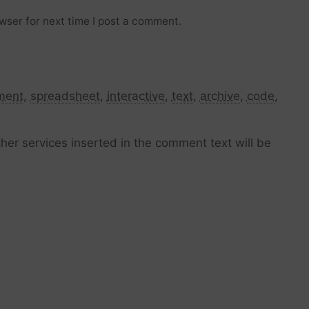
wser for next time I post a comment.
ment
,
spreadsheet
,
interactive
,
text
,
archive
,
code
,
her services inserted in the comment text will be