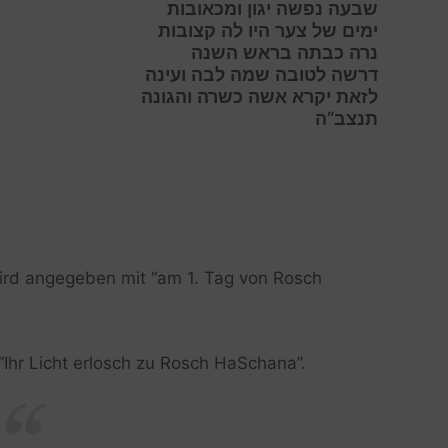
ש
בעה נפשה יגון ומכאובות
י
מים של צער היו לה קצובות
נ
רה כבתה בראש השנה
ד
רשה לטובה שמה לבה ועינה
ל
זאת יקרא אשה כשרה והגונה
תנצב”ה
 wird angegeben mit “am 1. Tag von Rosch
“Ihr Licht erlosch zu Rosch HaSchana”.