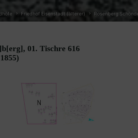
edhöfe
Friedhof Eisenstadt (älterer)
Rosenberg Schönde
b[erg], 01. Tischre 616
 1855)