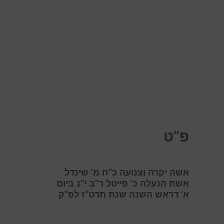
פ”ט
אשה יקרה וצנועה כ”ח מ’ שינדל
אשת הנעלה כ’ פייטל ר”ב י”נ ביום
א’ דראש השנה שנת תרט”ז לפ”ק