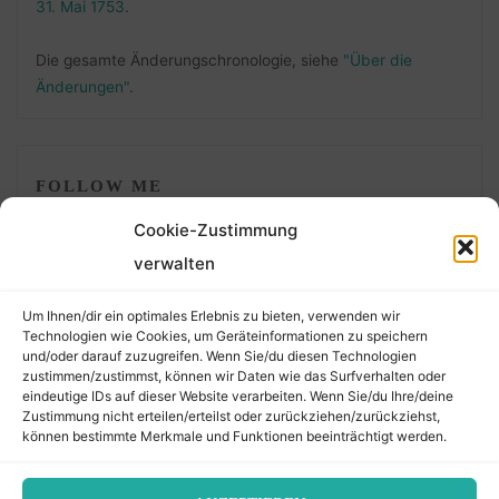
31. Mai 1753
.
Die gesamte Änderungschronologie, siehe
"Über die
Änderungen"
.
FOLLOW ME
Cookie-Zustimmung
verwalten
Um Ihnen/dir ein optimales Erlebnis zu bieten, verwenden wir
Technologien wie Cookies, um Geräteinformationen zu speichern
und/oder darauf zuzugreifen. Wenn Sie/du diesen Technologien
zustimmen/zustimmst, können wir Daten wie das Surfverhalten oder
eindeutige IDs auf dieser Website verarbeiten. Wenn Sie/du Ihre/deine
©2026 Der Transkribierer
Zustimmung nicht erteilen/erteilst oder zurückziehen/zurückziehst,
können bestimmte Merkmale und Funktionen beeinträchtigt werden.