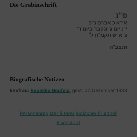
Die Grabinschrift
פ”נ
אי”א כ אברם נ”פ
י”נ יום ג’ ונקבר ביום ד’
ג’ א”ש תקמ”ח ל’
תנצב”ה
Biografische Notizen
Ehefrau:
Rebekka Neufeld
, gest. 07. Dezember 1833
Personenregister älterer jüdischer Friedhof
Eisenstadt