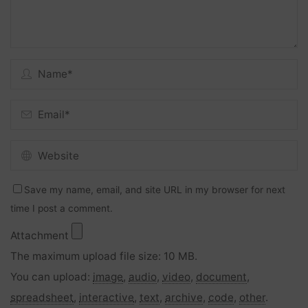
Save my name, email, and site URL in my browser for next
time I post a comment.
Attachment
The maximum upload file size: 10 MB.
You can upload:
image
,
audio
,
video
,
document
,
spreadsheet
,
interactive
,
text
,
archive
,
code
,
other
.