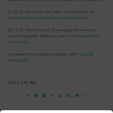
01. 12. 25: Korrekturen der Zahlen der Bestatteten im
Überblicksartikel zum jüdischen Friedhof Währing
.
23. 11. 25: Überarbeitung, Übersetzung, Kommentare,
neues Beitragsbild, Bilder neu usw. in:
Mordechai Eidlitz,
31. Mai 1753
.
Die gesamte Änderungschronologie, siehe
"Über die
Änderungen"
.
FOLLOW ME