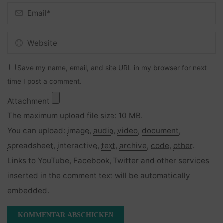
Save my name, email, and site URL in my browser for next
time I post a comment.
Attachment
The maximum upload file size: 10 MB.
You can upload:
image
,
audio
,
video
,
document
,
spreadsheet
,
interactive
,
text
,
archive
,
code
,
other
.
Links to YouTube, Facebook, Twitter and other services
inserted in the comment text will be automatically
embedded.