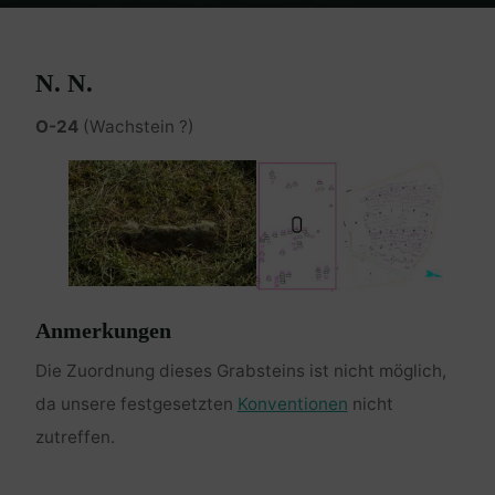
Home
Burgenland Friedhöfe
Friedhof Eisenstadt (älterer)
N. N.
N. N.
O-24
(Wachstein ?)
Anmerkungen
Die Zuordnung dieses Grabsteins ist nicht möglich,
da unsere festgesetzten
Konventionen
nicht
zutreffen.