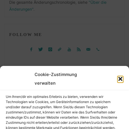
Die gesamte Änderungschronologie, siehe
"Über die
Änderungen"
.
FOLLOW ME
Cookie-Zustimmung
verwalten
Suchen
Um Ihnen/dir ein optimales Erlebnis zu bieten, verwenden wir
nach:
Technologien wie Cookies, um Geräteinformationen zu speichern
und/oder darauf zuzugreifen. Wenn Sie/du diesen Technologien
zustimmen/zustimmst, können wir Daten wie das Surfverhalten oder
eindeutige IDs auf dieser Website verarbeiten. Wenn Sie/du Ihre/deine
©2026 Der Transkribierer
Zustimmung nicht erteilen/erteilst oder zurückziehen/zurückziehst,
können bestimmte Merkmale und Funktionen beeinträchtigt werden.