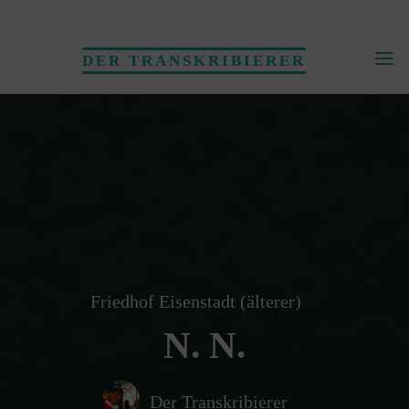
Skip
to
DER TRANSKRIBIERER
content
Friedhof Eisenstadt (älterer)
N. N.
Der Transkribierer