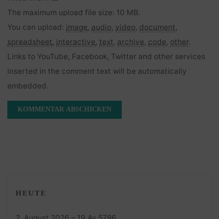
The maximum upload file size: 10 MB.
You can upload:
image
,
audio
,
video
,
document
,
spreadsheet
,
interactive
,
text
,
archive
,
code
,
other
.
Links to YouTube, Facebook, Twitter and other services
inserted in the comment text will be automatically
embedded.
HEUTE
2. August 2026 – 19 Av 5786