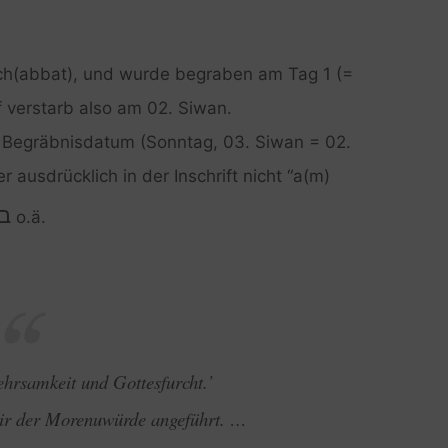
) Sch(abbat), und wurde begraben am Tag 1 (=
f verstarb also am 02. Siwan.
 Begräbnisdatum (Sonntag, 03. Siwan = 02.
 ausdrücklich in der Inschrift nicht “a(m)
ב
o.ä.
ehrsamkeit und Gottesfurcht.’
ir der Morenuwürde angeführt. …