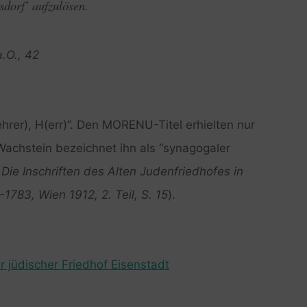
sdorf’ aufzulösen.
a.O., 42
rer), H(err)”. Den MORENU-Titel erhielten nur
achstein bezeichnet ihn als “synagogaler
Die Inschriften des Alten Judenfriedhofes in
-1783, Wien 1912, 2. Teil, S. 15
).
r jüdischer Friedhof Eisenstadt