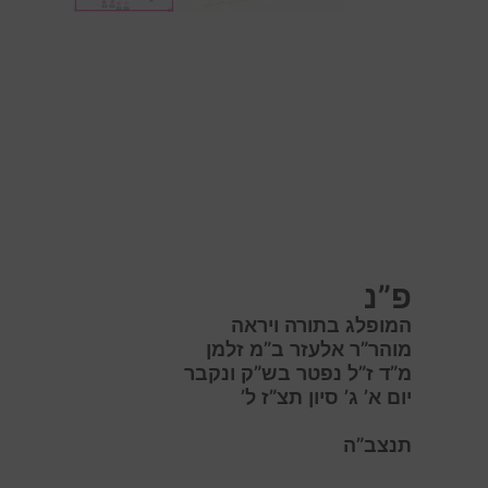
פ”נ
המופלג בתורה ויראה
מוהר”ר אלעזר ב”מ זלמן
מ”ד ז”ל נפטר בש”ק ונקבר
יום א’ ג’ סיון תצ”ז ל’
תנצב”ה