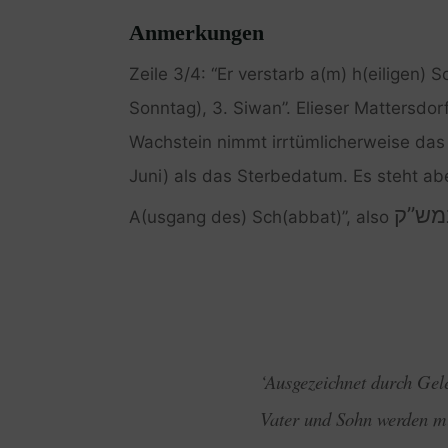
Anmerkungen
Zeile 3/4: “Er verstarb a(m) h(eiligen
Sonntag), 3. Siwan”. Elieser Mattersdor
Wachstein nimmt irrtümlicherweise das
Juni) als das Sterbedatum. Es steht aber
מש”ק
A(usgang des) Sch(abbat)”, also
‘Ausgezeichnet durch Gel
Vater und Sohn werden m