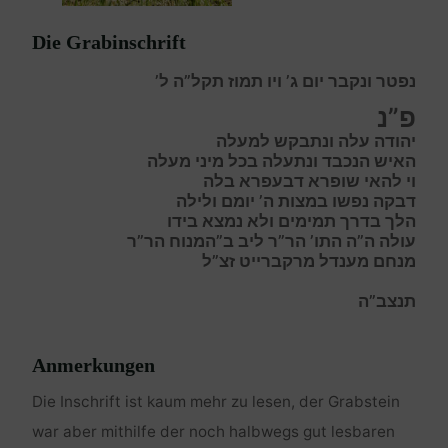
Die Grabinschrift
נפטר ונקבר יום ג’ ויו תמוז תקל”ה ל’
פ”נ
י
הודה עלה ונתבקש למעלה
ה
איש הנכבד ונתעלה בכל מיני מעלה
ו
י להאי שופרא דבעפרא בלה
ד
בקה נפשו במצות ה’ יומם ולילה
ה
לך בדרך תמימים ולא נמצא בידו
עולה ה”ה התו’ הר”ר ליב ב”המנוח הר”ר
מנחם מענדל מרקברייט זצ”ל
תנצב”ה
Anmerkungen
Die Inschrift ist kaum mehr zu lesen, der Grabstein
war aber mithilfe der noch halbwegs gut lesbaren