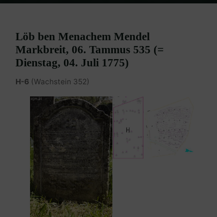
Home
Burgenland Friedhöfe
Friedhof Eisenstadt (älterer)
Markbreit Löb – 04. Juli 1775
Löb ben Menachem Mendel
Markbreit, 06. Tammus 535 (=
Dienstag, 04. Juli 1775)
H-6
(Wachstein 352)