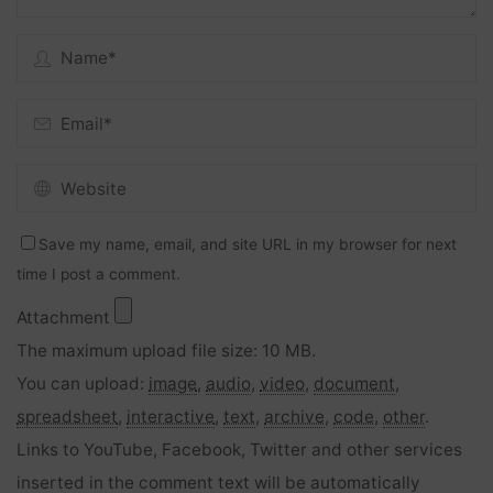
Save my name, email, and site URL in my browser for next
time I post a comment.
Attachment
The maximum upload file size: 10 MB.
You can upload:
image
,
audio
,
video
,
document
,
spreadsheet
,
interactive
,
text
,
archive
,
code
,
other
.
Links to YouTube, Facebook, Twitter and other services
inserted in the comment text will be automatically