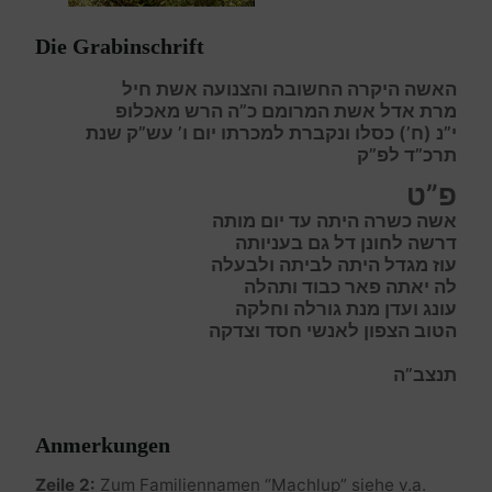
Die Grabinschrift
האשה היקרה החשובה והצנועה אשת חיל
מרת אדל אשת המרומם כ”ה הרש מאכלופ
י”נ (ח’) כסלו ונקברת למכרתו יום ו’ עש”ק שנת
תרכ”ד לפ”ק
פ”ט
א
שה כשרה היתה עד יום מותה
ד
רשה לחונן דל גם בעניותה
ע
וז מגדל היתה לביתה ולבעלה
ל
ה יאתה פאר כבוד ותהלה
ע
ונג ועדן מנת גורלה וחלקה
ה
טוב הצפון לאנשי חסד וצדקה
תנצב”ה
Anmerkungen
Zeile 2:
Zum Familiennamen “Machlup” siehe v.a.