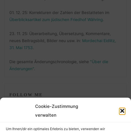
01. 12. 25: Korrekturen der Zahlen der Bestatteten im
Überblicksartikel zum jüdischen Friedhof Währing
.
23. 11. 25: Überarbeitung, Übersetzung, Kommentare,
neues Beitragsbild, Bilder neu usw. in:
Mordechai Eidlitz,
31. Mai 1753
.
Die gesamte Änderungschronologie, siehe
"Über die
Änderungen"
.
FOLLOW ME
Cookie-Zustimmung
verwalten
Um Ihnen/dir ein optimales Erlebnis zu bieten, verwenden wir