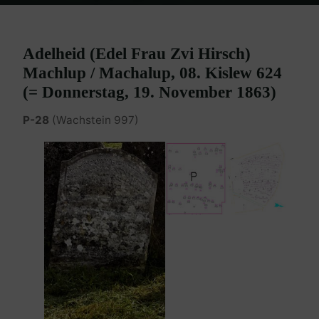
Home
Burgenland Friedhöfe
Friedhof Eisenstadt (älterer)
Machlup Adelheid – 19. November 1863
Adelheid (Edel Frau Zvi Hirsch)
Machlup / Machalup, 08. Kislew 624
(= Donnerstag, 19. November 1863)
P-28
(Wachstein 997)