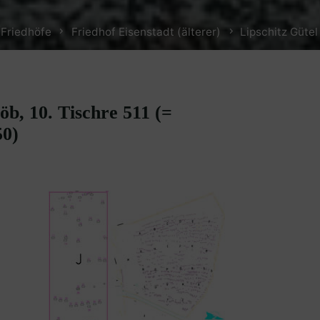
 Friedhöfe
Friedhof Eisenstadt (älterer)
Lipschitz Gütel
b, 10. Tischre 511 (=
50)