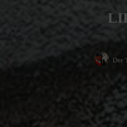
LI
Der 