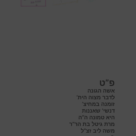
פ”ט
אשה הגונה
לדבר מצוה הית’
זומנה במחיצ’
דנשי’ שאננות
היא טמונה ה”ה
מרת גיטל בת הר”ר
משה ליב זצ”ל