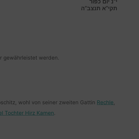
י”נ יום כפור
תקי”א תנצב”ה
er gewährleistet werden.
pschitz, wohl von seiner zweiten Gattin
Rechle
,
el Tochter Hirz Kamen
.