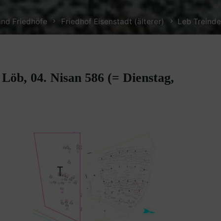
and Friedhöfe
Friedhof Eisenstadt (älterer)
Leb Treindel
Löb, 04. Nisan 586 (= Dienstag,