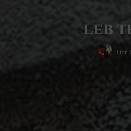
LEB TR
Der 