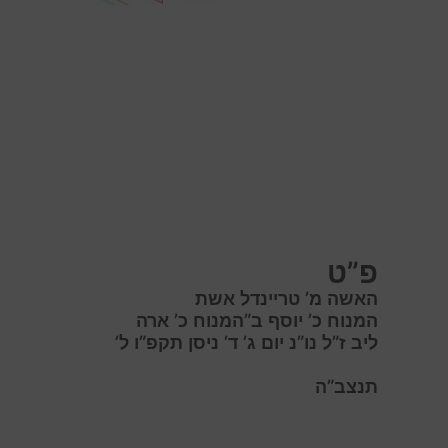
פ”ט
האשה מ’ טריינדל אשת
המנוח כ’ יוסף ב”המנוח כ’ ארה
ליב ז”ל נו”נ יום ג’ ד’ ניסן תקפ”ו ל’
תנצב”ה