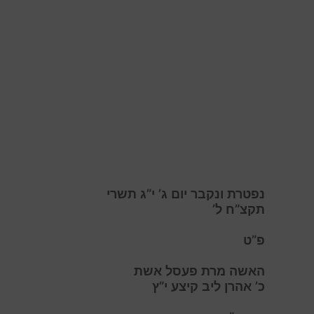
נפטרת ונקבר יום ג’ י”ג תשרי
תקצ”ח ל’
פ”ט
האשה מרת פעסל אשת
כ’ אהרן ליב קיצע י”ץ