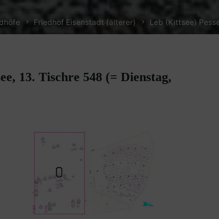
edhöfe
Friedhof Eisenstadt (älterer)
Leb (Kittsee) Pess
e, 13. Tischre 548 (= Dienstag,