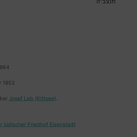
תנצב”ה
4
 1864
ar 1853
 bei
Josef Leb (Kittsee)
.
r jüdischer Friedhof Eisenstadt