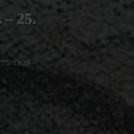
– 25.
775, 13:29