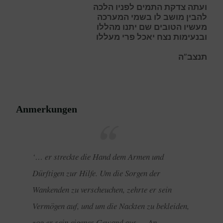
ועתה צדקת התמים לפניו הלכה
להבין מושב לו בשמי המערכה
מעשיו הטובים שם יתנו מהללו
ובנעימות נצח יאכל פרי מעללו
תנצב”ה
Anmerkungen
‘… er streckte die Hand dem Armen und
Dürftigen zur Hilfe. Um die Sorgen der
Wankenden zu verscheuchen, zehrte er sein
Vermögen auf, und um die Nackten zu bekleiden,
zog er sein eigenes Gewand aus … An