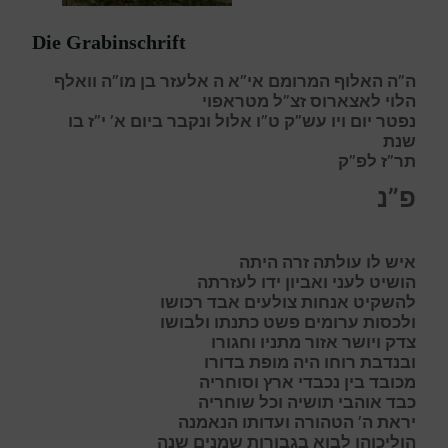
Die Grabinschrift
ה”ה האלוף המרומם אי”א ה אלעזר בן מו”ה וואלף
הלוי לאצארוס זצ”ל מטראפוי
נפטר יום ויו עש”ק ט”ו אלול ונקבר ביום א’ י”ז בו
שנת
תר”ז לפ”ק
פ”נ
א
יש
ל
ו
ע
ולתה
זר
ה היתה
ה
ושיט
ל
עני
ו
אביון
י
דו לעזרתה
ל
השקיט
א
נחות
צ
ולעים אבד
ר
כושו
ו
לכ
ס
ות ערומים פשט כתנתו ולבושו
צדק ויושר אזור מתניו וחגורו
ובנדבת רוחו היה מופת בדורו
מכובד בין נכבדי ארץ וסוחריה
כבד אוהבי תושיה וכל שוחריה
יראת ה’ הטהורה ועדותו הנאמנה
הוליכוהו לבוא בגבורות שמנים שנה