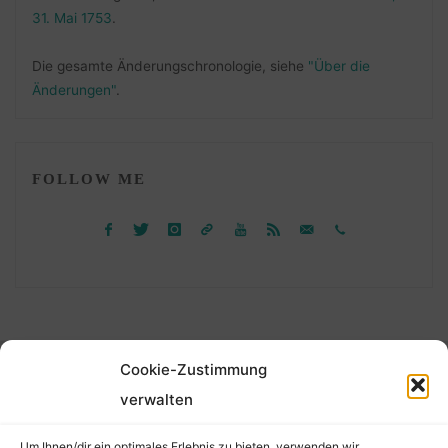
31. Mai 1753
.
Die gesamte Änderungschronologie, siehe
"Über die
Änderungen"
.
FOLLOW ME
Cookie-Zustimmung
©2026 Der Transkribierer
verwalten
Um Ihnen/dir ein optimales Erlebnis zu bieten, verwenden wir