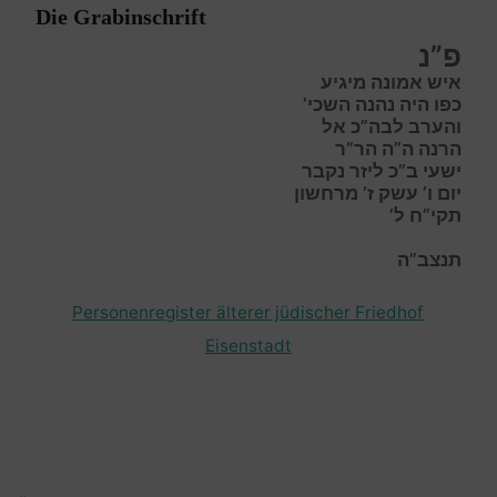
Die Grabinschrift
פ”נ
איש אמונה מיגיע
כפו היה נהנה השכי’
והערב לבה”כ אל
הרנה ה”ה הר”ר
ישעי ב”כ ליזר נקבר
יום ו’ עשק ז’ מרחשון
תקי”ח ל’
תנצב”ה
Personenregister älterer jüdischer Friedhof
Eisenstadt