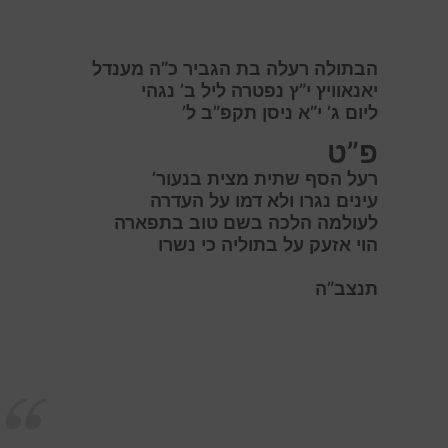
הבתולה רעלה בת הגביר כ”ה מענדל
יאנאוויץ י”ץ נפטרה ליל ב’ נגהי
ליום ג’ י”א ניסן תקפ”ב ל’
פ”ט
רעל הסף שתית מצית בנעור’
עינים נגרו ולא דמו על העדרה
לעולמה הלכה בשם טוב בתפארה
הוי אזעק על בתוליה כי נשרו
תנצב”ה