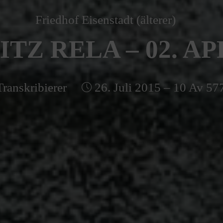
Friedhof Eisenstadt (älterer)
TZ RELA – 02. APR
Transkribierer
26. Juli 2015 – 10 Av 57