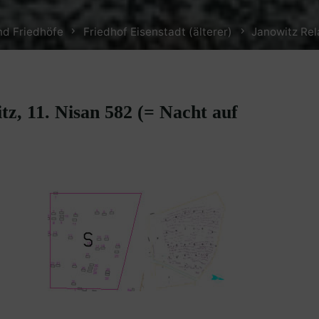
nd Friedhöfe
Friedhof Eisenstadt (älterer)
Janowitz Rela
z, 11. Nisan 582 (= Nacht auf