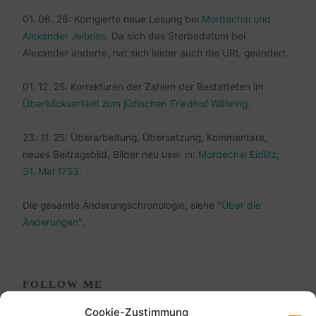
01. 06. 26: Korrigierte neue Lesung bei
Mordechai und
Alexander Jeiteles
. Da sich das Sterbedatum bei
Alexander änderte, hat sich leider auch die URL geändert.
01. 12. 25: Korrekturen der Zahlen der Bestatteten im
Überblicksartikel zum jüdischen Friedhof Währing
.
23. 11. 25: Überarbeitung, Übersetzung, Kommentare,
neues Beitragsbild, Bilder neu usw. in:
Mordechai Eidlitz,
31. Mai 1753
.
Die gesamte Änderungschronologie, siehe
"Über die
Änderungen"
.
FOLLOW ME
Cookie-Zustimmung