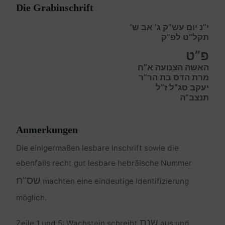
Die Grabinschrift
י”נ יום עש”ק ג’ אב ש’
תקל”ט לפ”ק
פ”ט
האשה הצנועה א”ח
מרת הדס בת הר”ר
יעקב סג”ל ז”ל
תנצב”ה
Anmerkungen
Die einigermaßen lesbare Inschrift sowie die
ebenfalls recht gut lesbare hebräische Nummer
שס”ח
machten eine eindeutige Identifizierung
möglich.
שנת
Zeile 1 und 5: Wachstein schreibt
aus und