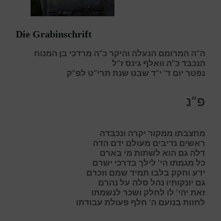
Die Grabinschrift
ה”ה המרומם הנעלה והיקר כ”ה מרדכי בן המנוח
הנכבד כ”ה וואלף גינס ז”ל
נפטר יום ד’ י”ד שבט שנת תרי”ט לפ”ק
פ”נ
מ
חצבתו ממקור יקרה ונכבדה
ר
אשים נדיבים מעולם ידם הדה
ד
לה גם הוא לשתות מי בארם
כ
ל מגמתו הי’ לילך בדרכי ישרם
י
דע וחקק בלבו תמיד שמם וזכרם
ג
ם
י
ונקותיו
נ
הל
ס
לה על נהרם
ז
את יהי’ לו לחלק ושכר לנשמתו
ל
חזות בנועם ה’ חלף פעולת עבודתו