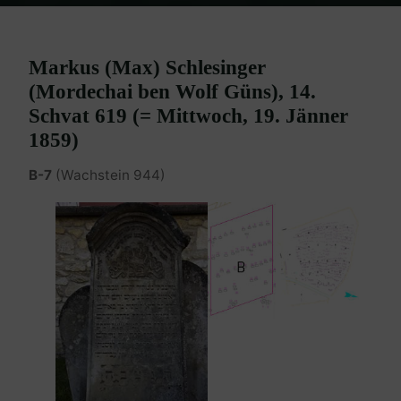
Home
Burgenland Friedhöfe
Friedhof Eisenstadt (älterer)
Schlesinger (Güns) Markus – 19. Jänner 1859
Markus (Max) Schlesinger
(Mordechai ben Wolf Güns), 14.
Schvat 619 (= Mittwoch, 19. Jänner
1859)
B-7
(Wachstein 944)