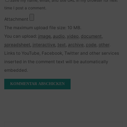
Save my name, email, and site URL in my browser for next
time I post a comment.
Attachment
The maximum upload file size: 10 MB.
You can upload:
image
,
audio
,
video
,
document
,
spreadsheet
,
interactive
,
text
,
archive
,
code
,
other
.
Links to YouTube, Facebook, Twitter and other services
inserted in the comment text will be automatically
embedded.