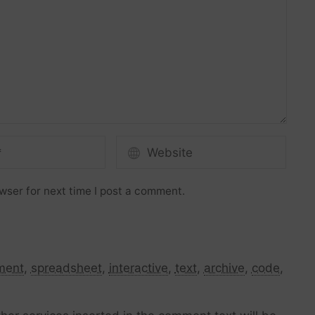
wser for next time I post a comment.
ment
,
spreadsheet
,
interactive
,
text
,
archive
,
code
,