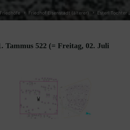
Friedhöfe
Friedhof Eisenstadt (älterer)
Esterl Tochter J
1. Tammus 522 (= Freitag, 02. Juli