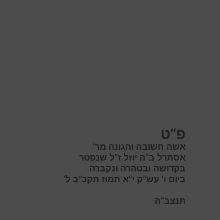
פ”ט
אשה חשובה והגונה מר’
אסתרל ב”ה יוזל ז”ל שנפטר
בקדושה ובטהרה ונקברה
ביום ו’ עש”ק י”א תמוז תקכ”ב ל’
תנצב”ה