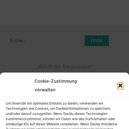
Suchen
nach:
©2026 Der Transkribierer
Cookie-Zustimmung
Back
verwalten
Kontakt / Impressum
to
Um Ihnen/dir ein optimales Erlebnis zu bieten, verwenden wir
Datenschutz
Technologien wie Cookies, um Geräteinformationen zu speichern
und/oder darauf zuzugreifen. Wenn Sie/du diesen Technologien
Cookie-Richtlinie (EU)
Top
zustimmen/zustimmst, können wir Daten wie das Surfverhalten oder
eindeutige IDs auf dieser Website verarbeiten. Wenn Sie/du Ihre/deine