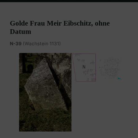
Home
Burgenland Friedhöfe
Friedhof Eisenstadt (älterer)
Eibschitz Golde – ohne Datum
Golde Frau Meir Eibschitz, ohne
Datum
N-39
(Wachstein 1131)