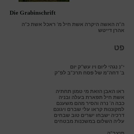
Die Grabinschrift
ה”ה האשה היקרה אשת חיל מ’ ראכל אשת כ”ה
אהרן דייטש
פט
י”נ נגהי ליום ויו עש”ק יום
ב’ דחה”מ של פסח תרכ”ב לפ”ק
ר
או האבן הזאת מי טמון תחתיה
א
שת חיל תפארת בעלה ובניה
כ
בה ה’ נרה והסיר מהם משענם
ל
מקוננות קראו עלי שברם ויגונם
ד
רכיה
י
שבחו
י
ש
רים
ט
וב שבחים
עליה השלום
במשכנות מבטחים
תנצב”ה