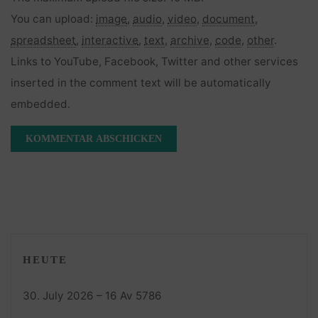
You can upload:
image
,
audio
,
video
,
document
,
spreadsheet
,
interactive
,
text
,
archive
,
code
,
other
.
Links to YouTube, Facebook, Twitter and other services
inserted in the comment text will be automatically
embedded.
HEUTE
30. July 2026 – 16 Av 5786