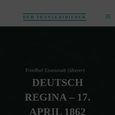
Skip
to
DER TRANSKRIBIERER
content
Friedhof Eisenstadt (älterer)
DEUTSCH
REGINA – 17.
APRIL 1862