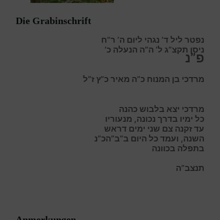
Die Grabinschrift
נפטר ליל ד’ נגהי ליום ה’ ר”ח
ניסן תקצ”ג ל’ ה”ה הנעלה כ’
פ”נ
מרדכי בן המנוח כ”ה מאיר כ”ץ ז”ל
מרדכי יצא בלבוש כהנה
כל ימיו בדרך נכונה, מנעוריו
עד זקנה צם שני ימים דראש
השנה, ועמד כל היום ב”ב”הכ”נ
בתפלה בכוונה
תנצב”ה
Anmerkungen