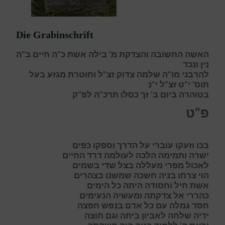
Die Grabinschrift
האשה החשובה והצדקת מ’ בילה אשת כ”ה חיים ב”ה
נין ונכד
להרבני מו”ה שלמה צדוק זצ”ל וחוטרת מגזע בעל
תוס’ י”ט זצ”ל י”נ
בטוהרה ביום ב’
זך
כסלו תרכ”ה לפ”ק
פ”ט
ב
כו וזעקו עוברי על הדרך וספקו כפים
י
שרה ותמימה הלכה לעולמה דרד החיים
ל
אכול מפרי מעללה בצל שדי בשמים
ה
וי צרחו בניה חשכה שמשנו בצהרים
אשת
חיל וחסודה היתה כל הימים
כהרר
י אל צדקתה ומעשיה הנעימים
ח
סד גמלה עם כל אדם בנפש חפצה
י
דיה שלחה לאביון ביתה וגם חוצה