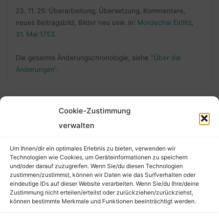
23. 11. 25: Überarbeitung, Übersetzung, Kommentare,
neues Beitragsbild, Bilder neu usw. in:
Mordechai Eidlitz,
31. Mai 1753
.
Die gesamte Änderungschronologie, siehe
"Über die
Änderungen"
.
Cookie-Zustimmung
FOLLOW ME
verwalten
Um Ihnen/dir ein optimales Erlebnis zu bieten, verwenden wir
Technologien wie Cookies, um Geräteinformationen zu speichern
und/oder darauf zuzugreifen. Wenn Sie/du diesen Technologien
zustimmen/zustimmst, können wir Daten wie das Surfverhalten oder
eindeutige IDs auf dieser Website verarbeiten. Wenn Sie/du Ihre/deine
Zustimmung nicht erteilen/erteilst oder zurückziehen/zurückziehst,
können bestimmte Merkmale und Funktionen beeinträchtigt werden.
©2026 Der Transkribierer