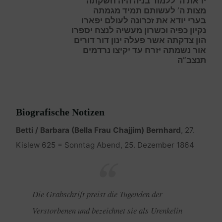
י
ראת ה’ ללמוד בניה היה חשקתה
מ
צות ה’ לעשותם תמיד מגמתה
בער
י יודא את זכרונה לעולם יפארו
נ
קיון כפיה וכשרון מעשיה לנצח יספרו
ה
ון צדקתה אשר פעלה ינון דור דורים
א
ו
ר
נשמתה יזרח ע
ד
יקיצו נרדמים
תנצב”ה
Biografische Notizen
Betti / Barbara (Bella Frau Chajjim) Bernhard
, 27.
Kislew 625 = Sonntag Abend, 25. Dezember 1864
Die Grabschrift preist die Tugenden der
Verstorbenen und bezeichnet sie als Urenkelin