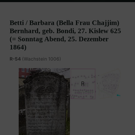
Home
Burgenland Friedhöfe
Friedhof Eisenstadt (älterer)
Bernhard Betti / Barbara, geb. Bondi – 25. Dezember 1864
Betti / Barbara (Bella Frau Chajjim)
Bernhard, geb. Bondi, 27. Kislew 625
(= Sonntag Abend, 25. Dezember
1864)
R-54
(Wachstein 1006)