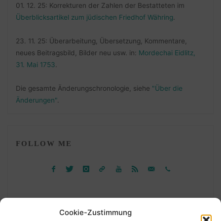
01. 12. 25: Korrekturen der Zahlen der Bestatteten im
Überblicksartikel zum jüdischen Friedhof Währing
.
23. 11. 25: Überarbeitung, Übersetzung, Kommentare,
neues Beitragsbild, Bilder neu usw. in:
Mordechai Eidlitz,
31. Mai 1753
.
Die gesamte Änderungschronologie, siehe
"Über die
Änderungen"
.
FOLLOW ME
Cookie-Zustimmung