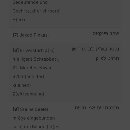
Bedeutende und
Geehrte, d(er ehrbare)
H(err)
יעקב פינקאס
[7]
Jakob Pinkas.
נפטר בש”ק כ’ב מרחשון
[8]
Er verstarb a(m)
תרכט לפ”ק
h(eiligen) Sch(abbat),
22. Marcheschwan
629 n(ach der)
k(leinen)
Z(eitrechnung).
תנצבה שם אמו טושה
[9]
S(eine Seele)
m(öge eingebunden
sein) i(m Bündel) d(es