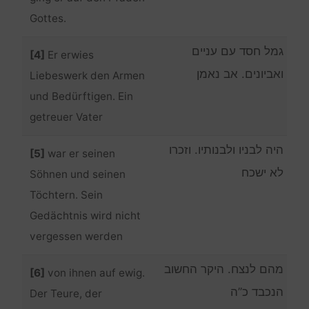
Gottes.
גמל חסד עם עניים
[4]
Er erwies
ואביונים. אב נאמן
Liebeswerk den Armen
und Bedürftigen. Ein
getreuer Vater
היה לבניו ולבנותיו. וזכרו
[5]
war er seinen
לא ישכח
Söhnen und seinen
Töchtern. Sein
Gedächtnis wird nicht
vergessen werden
מהם לנצח. היקר החשוב
[6]
von ihnen auf ewig.
הנכבד כ”ה
Der Teure, der