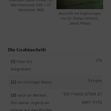
Marcheschwan 629 = 07.
November 1868
Abschrift mit Ergänzungen
von Dr. Pinkas Heinrich,
Jakob Pinkas
Die Grabinschrift
פ”נ
[1]
H(ier ist)
b(egraben)
איש חיל
[2]
ein tüchtiger Mann,
רב פעלים מנעוריו הלך
[3]
reich an Werken.
בדרכי השם
Von seiner Jugend an
ging er auf den Pfaden