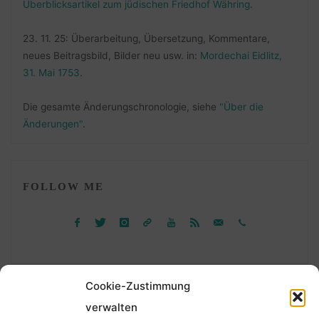
Überblicksartikel zum jüdischen Friedhof Währing
.
23. 11. 25: Überarbeitung, Übersetzung, Kommentare,
neues Beitragsbild, Bilder neu usw. in:
Mordechai Eidlitz,
31. Mai 1753
.
Die gesamte Änderungschronologie, siehe
"Über die
Änderungen"
.
FOLLOW ME
Cookie-Zustimmung
verwalten