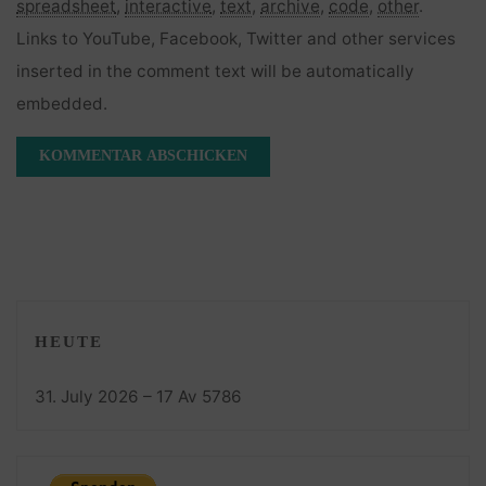
spreadsheet
,
interactive
,
text
,
archive
,
code
,
other
.
Links to YouTube, Facebook, Twitter and other services
inserted in the comment text will be automatically
embedded.
HEUTE
31. July 2026 – 17 Av 5786