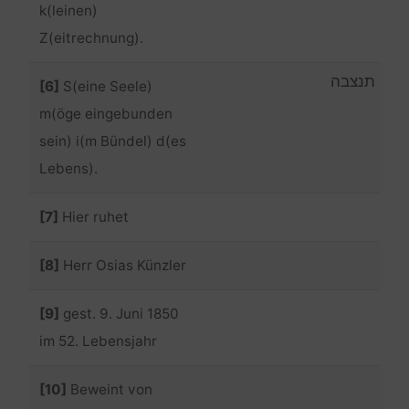
k(leinen)
Z(eitrechnung).
תנצבה
[6]
S(eine Seele)
m(öge eingebunden
sein) i(m Bündel) d(es
Lebens).
[7]
Hier ruhet
[8]
Herr Osias Künzler
[9]
gest. 9. Juni 1850
im 52. Lebensjahr
[10]
Beweint von