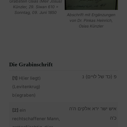
Grabstein Osias (Meir Josua)
Künzler, 29. Siwan 610 =
Sonntag, 09. Juni 1850
Abschrift mit Ergänzungen
von Dr. Pinkas Heinrich,
Osias Künzler
Die Grabinschrift
פ {כד של לויים} נ
[1]
H(ier liegt)
{Levitenkrug}
b(egraben)
איש ישר ירא אלקים ה’ה
[2]
ein
כ’ה
rechtschaffener Mann,