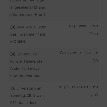
gottesfürchtig, d(er
angesehene) M(ann),
d(er ehrbare) H(err)
מאיר יהושע בן התו’
[3]
Meir Josua, Sohn
מהו”ר
des Tora(gelehrten),
MORENU
יהודה ליב קינצלער הלוי
[4]
Jehuda Löb
ז”ל
Künzler Halevi, s(ein
Andenken) möge
bewahrt werden.
נפטר ביום א’ כט סיון תרי
[5]
Er verstarb am
לפק
Sonntag, 29. Siwan
610 n(ach der)