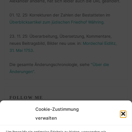
Alexander änderte, hat sich leider auch die URL geändert.
01. 12. 25: Korrekturen der Zahlen der Bestatteten im
Überblicksartikel zum jüdischen Friedhof Währing
.
23. 11. 25: Überarbeitung, Übersetzung, Kommentare,
neues Beitragsbild, Bilder neu usw. in:
Mordechai Eidlitz,
31. Mai 1753
.
Die gesamte Änderungschronologie, siehe
"Über die
Änderungen"
.
FOLLOW ME
Cookie-Zustimmung
verwalten
Um Ihnen/dir ein optimales Erlebnis zu bieten, verwenden wir