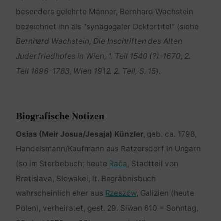
besonders gelehrte Männer, Bernhard Wachstein
bezeichnet ihn als “synagogaler Doktortitel” (siehe
Bernhard Wachstein, Die Inschriften des Alten
Judenfriedhofes in Wien, 1. Teil 1540 (?)-1670, 2.
Teil 1696-1783, Wien 1912, 2. Teil, S. 15
).
Biografische Notizen
Osias (Meir Josua/Jesaja) Künzler
, geb. ca. 1798,
Handelsmann/Kaufmann aus Ratzersdorf in Ungarn
(so im Sterbebuch; heute
Rača
, Stadtteil von
Bratislava, Slowakei, lt. Begräbnisbuch
wahrscheinlich eher aus
Rzeszów
, Galizien (heute
Polen), verheiratet, gest. 29. Siwan 610 = Sonntag,