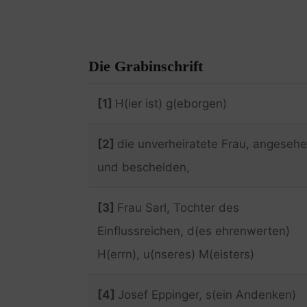
Die Grabinschrift
[1]
H(ier ist) g(eborgen)
[2]
die unverheiratete Frau, angeseh
und bescheiden,
[3]
Frau Sarl, Tochter des
Einflussreichen, d(es ehrenwerten)
H(errn), u(nseres) M(eisters)
[4]
Josef Eppinger, s(ein Andenken)