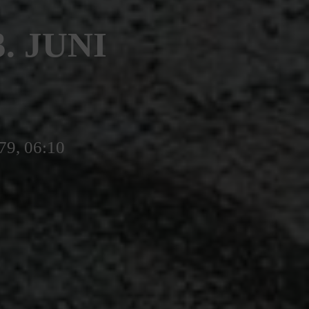
. JUNI
79, 06:10