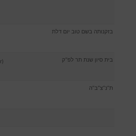
בזקנותה בשם טוב יום דלת
בית סיון שנת תר לפ”ק
r)
ת”נ”צ”ב”ה