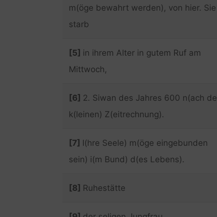
m(öge bewahrt werden), von hier. Sie
starb
[5]
in ihrem Alter in gutem Ruf am
Mittwoch,
[6]
2. Siwan des Jahres 600 n(ach de
k(leinen) Z(eitrechnung).
[7]
I(hre Seele) m(öge eingebunden
sein) i(m Bund) d(es Lebens).
[8]
Ruhestätte
[9]
der seligen Jungfrau