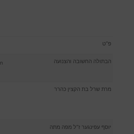
פ”ט
הבתולה החשובה והצנועה
en
מרת שרל בת הקצין כהרר
יוסף עפינגער ז”ל מפה מתה