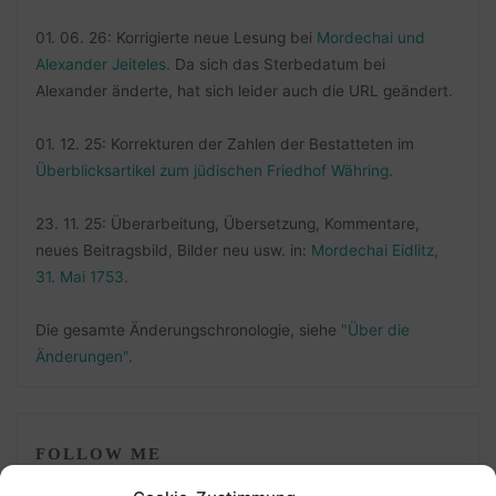
01. 06. 26: Korrigierte neue Lesung bei
Mordechai und
Alexander Jeiteles
. Da sich das Sterbedatum bei
Alexander änderte, hat sich leider auch die URL geändert.
01. 12. 25: Korrekturen der Zahlen der Bestatteten im
Überblicksartikel zum jüdischen Friedhof Währing
.
23. 11. 25: Überarbeitung, Übersetzung, Kommentare,
neues Beitragsbild, Bilder neu usw. in:
Mordechai Eidlitz,
31. Mai 1753
.
Die gesamte Änderungschronologie, siehe
"Über die
Änderungen"
.
FOLLOW ME