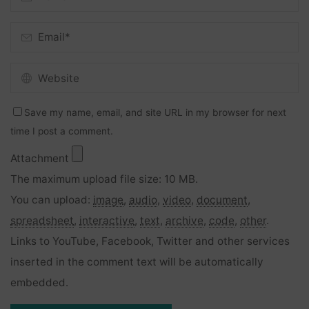
Save my name, email, and site URL in my browser for next
time I post a comment.
Attachment
The maximum upload file size: 10 MB.
You can upload:
image
,
audio
,
video
,
document
,
spreadsheet
,
interactive
,
text
,
archive
,
code
,
other
.
Links to YouTube, Facebook, Twitter and other services
inserted in the comment text will be automatically
embedded.