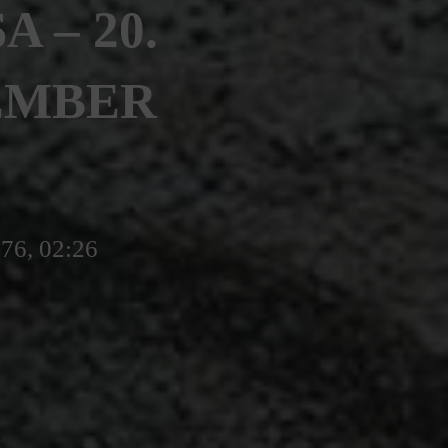
 – 20.
TEMBER
776, 02:26